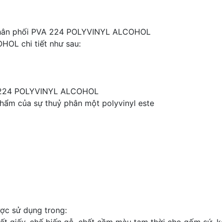
hân phối PVA 224 POLYVINYL ALCOHOL
OL chi tiết như sau:
VA 224 POLYVINYL ALCOHOL
hẩm của sự thuỷ phân một polyvinyl este
c sử dụng trong: