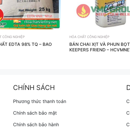
T CÔNG NGHIỆP
HÓA CHẤT CÔNG NGHIỆP
HẤT EDTA 98% TQ – BAO
BÁN CHAI XỊT VÀ PHUN BỌ
KEEPERS FRIEND – HCVMNE
CHÍNH SÁCH
Phương thức thanh toán
C
Chính sách bảo mật
C
Chính sách bảo hành
C