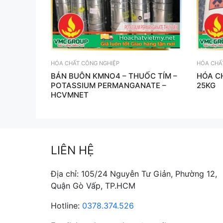
HÓA CHẤT CÔNG NGHIỆP
HÓA CHẤ
BÁN BUÔN KMNO4 – THUỐC TÍM –
HÓA C
POTASSIUM PERMANGANATE –
25KG
HCVMNET
LIÊN HỆ
Địa chỉ: 105/24 Nguyễn Tư Giản, Phường 12,
Quận Gò Vấp, TP.HCM
Hotline:
0378.374.526