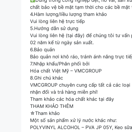
Dùng trong công nghiệp dệt, hồ vải, sản x
chất bảo vệ bề mặt tạm thời cho các bề mặt t
4.Hàm lượng/liều lượng tham khảo
Vui lòng liên hệ trực tiếp
5.Hướng dẫn sử dụng
Vui lòng liên hệ (tại đây) để chúng tôi tư vấ
02 năm kể từ ngày sản xuất.
6.Bảo quản
Bảo quản nơi khô ráo, tránh ánh nắng trực tiế
7.Nhập khẩu/Phân phối bởi
Hóa chất Việt Mỹ – VMCGROUP
8.Ghi chú khác
VMCGROUP chuyên cung cấp tất cả các loại h
nhận đổi và trả hàng miễn phí!
Tham khảo các hóa chất khác tại đây
THAM KHẢO THÊM
☆Tham khảo
Một số sản phẩm xử lý nước khác như:
POLYVINYL ALCOHOL – PVA JP 05Y, Keo sữa P