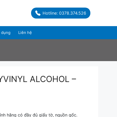
Hotline: 0378.374.526
 dụng
Liên hệ
YVINYL ALCOHOL –
nh hãng có đầy đủ giấy tờ, nguồn gốc.