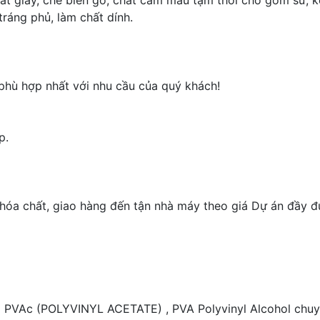
uất giấy, chế biến gỗ, chất cầm màu tạm thời cho gốm sứ, k
ráng phủ, làm chất dính.
n phù hợp nhất với nhu cầu của quý khách!
p.
óa chất, giao hàng đến tận nhà máy theo giá Dự án đầy đủ
VAc (POLYVINYL ACETATE) , PVA Polyvinyl Alcohol chuyên