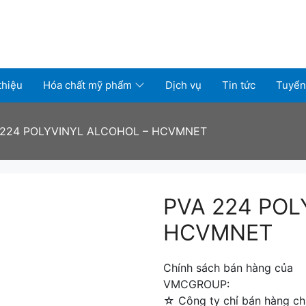
thiệu
Hóa chất mỹ phẩm
Dịch vụ
Tin tức
Tuyển
 224 POLYVINYL ALCOHOL – HCVMNET
PVA 224 POL
HCVMNET
Chính sách bán hàng của
VMCGROUP:
☆ Công ty chỉ bán hàng chí