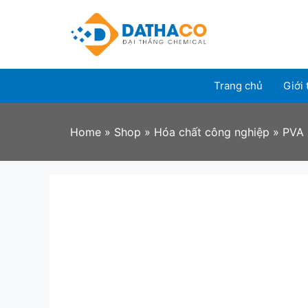
Skip
to
content
Trang chủ
Giới 
Home
»
Shop
»
Hóa chất công nghiệp
»
PVA