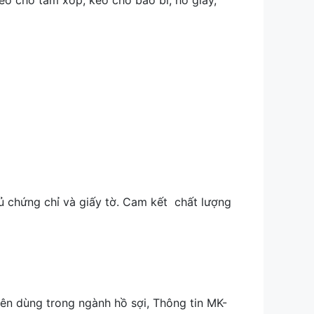
eo cho tấm xốp, keo cho bao bì, hồ giấy,
 chứng chỉ và giấy tờ. Cam kết chất lượng
 dùng trong ngành hồ sợi, Thông tin MK-