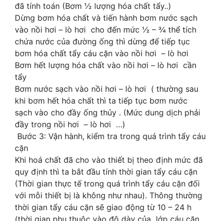
đã tính toán (Bơm ½ lượng hóa chất tẩy..)
Dừng bơm hóa chất và tiến hành bơm nước sạch
vào nồi hơi – lò hơi cho đến mức ½ – ¾ thể tích
chứa nước của đường ống thì dừng để tiếp tục
bơm hóa chất tẩy cáu cặn vào nồi hơi – lò hơi
Bơm hết lượng hóa chất vào nồi hơi – lò hơi cần
tẩy
Bơm nước sạch vào nồi hơi – lò hơi ( thường sau
khi bơm hết hóa chất thì ta tiếp tục bơm nước
sạch vào cho đầy ống thủy . (Mức dung dịch phải
đầy trong nồi hơi – lò hơi …)
Bước 3: Vận hành, kiểm tra trong quá trình tẩy cáu
cặn
Khi hoá chất đã cho vào thiết bị theo định mức đã
quy định thì ta bắt đầu tính thời gian tẩy cáu cặn
(Thời gian thực tế trong quá trình tẩy cáu cặn đối
với mỗi thiết bị là không như nhau). Thông thường
thời gian tẩy cáu cặn sẽ giao động từ 10 – 24 h
(thời gian phụ thuộc vào độ dày của lớp cáu cặn