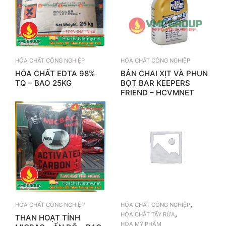
HÓA CHẤT CÔNG NGHIỆP
HÓA CHẤT CÔNG NGHIỆP
HÓA CHẤT EDTA 98%
BÁN CHAI XỊT VÀ PHUN
TQ – BAO 25KG
BỌT BAR KEEPERS
FRIEND – HCVMNET
,
HÓA CHẤT CÔNG NGHIỆP
HÓA CHẤT CÔNG NGHIỆP
,
HÓA CHẤT TẨY RỬA
THAN HOẠT TÍNH
HÓA MỸ PHẨM