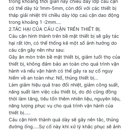
trong khoảng thời gian này chiều dày lớp cáu cặn
có thể dày từ 1mm-5mm, còn đối với các thiết bị
tháp giải nhiệt thì chiều dày lớp caú cặn dao động
trong khoảng 1 -2mm….
2.TÁC HẠI CỦA CÁU CẶN TRÊN THIẾT BỊ.
Cáu cặn hình thành trên bề mặt thiết bị sẽ gây tác
hại rất lớn, có thể thống kê một số ảnh hưởng do
cáu cặn gây nên như sau:
Gây ăn mòn trên bề mặt thiết bị, giảm tuổi thọ của
thiết bị, không đảm bảo an toàn cho quá trình vận
hành và nếu vận hành có thể gây ra sự cố nguy
hiểm về an toàn như: Nổ, thủng thiết bị…
Làm giảm hiệu quả trao đổi nhiệt, giảm công suất,
năng suất làm việc cảu thiết bị, do đó cũng đồng
thời làm tăng, tiêu tốn thêm nhiên liệu, nguyên liệu,
năng lượng phục vụ cho quá trình vận hành của
thiết bị…..
Cáu cặn hình thành quá dày sẽ gây nên tắc, thủng
đường ống…..Sự cố này khi xử lý khắc phục sẽ ảnh