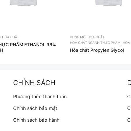
,
I HÓA CHẤT
DUNG MÔI HÓA CHẤT
,
HÓA CHẤT NGÀNH THỰC PHẨM
HÓA
HỰC PHẨM ETHANOL 96%
H
Hóa chất Propylen Glycol
CHÍNH SÁCH
Phương thức thanh toán
C
Chính sách bảo mật
C
Chính sách bảo hành
C