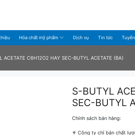
thiệu
Hóa chất mỹ phẩm
Dịch vụ
Tin tức
Tuyển
L ACETATE C6H12O2 HAY SEC-BUTYL ACETATE (BA)
S-BUTYL AC
SEC-BUTYL A
Chính sách bán hàng:
⚜ ️Công ty chỉ bán chất lượ