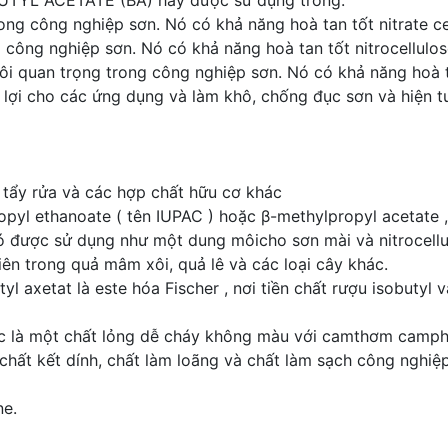
L ACETATE (BA) hay được sử dụng trong:
ong công nghiệp sơn. Nó có khả năng hoà tan tốt nitrate ce
 công nghiệp sơn. Nó có khả năng hoà tan tốt nitrocellulos
i quan trọng trong công nghiệp sơn. Nó có khả năng hoà ta
n lợi cho các ứng dụng và làm khô, chống đục sơn và hiện 
 tẩy rửa và các hợp chất hữu cơ khác
ropyl ethanoate ( tên IUPAC ) hoặc β-methylpropyl acetate
 Nó được sử dụng như một dung môicho sơn mài và nitrocell
ên trong quả mâm xôi, quả lê và các loại cây khác.
 axetat là este hóa Fischer , nơi tiền chất rượu isobutyl 
TBAc là một chất lỏng dễ cháy không màu với camthơm camp
chất kết dính, chất làm loãng và chất làm sạch công nghiệ
ne.