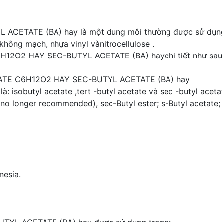
ETATE (BA) hay là một dung môi thường được sử dụng l
hông mạch, nhựa vinyl vànitrocellulose .
H12O2 HAY SEC-BUTYL ACETATE (BA) haychi tiết như sau
ETATE C6H12O2 HAY SEC-BUTYL ACETATE (BA) hay
là: isobutyl acetate ,tert -butyl acetate và sec -butyl ac
(no longer recommended), sec-Butyl ester; s-Butyl acetate; s
nesia.