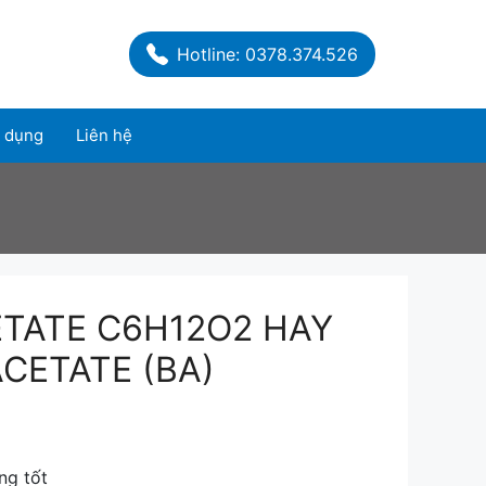
Hotline: 0378.374.526
 dụng
Liên hệ
ETATE C6H12O2 HAY
CETATE (BA)
ng tốt