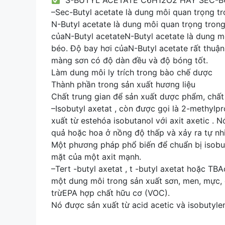
S-BUTYL ACETATE C6H12O2 HAY SEC-BUTY
–Sec-Butyl acetate là dung môi quan trọng tr
N-Butyl acetate là dung môi quan trọng trong
củaN-Butyl acetateN-Butyl acetate là dung mô
béo. Độ bay hơi củaN-Butyl acetate rất thuậ
màng sơn có độ dàn đều và độ bóng tốt.
Làm dung môi ly trích trong bào chế dược
Thành phần trong sản xuất hương liệu
Chất trung gian để sản xuất dược phẩm, chất
–Isobutyl axetat , còn được gọi là 2-methylp
xuất từ estehóa isobutanol với axit axetic .
quả hoặc hoa ở nồng độ thấp và xảy ra tự nhi
Một phương pháp phổ biến để chuẩn bị isobutyl
mặt của một axit mạnh.
–Tert -butyl axetat , t -butyl axetat hoặc 
một dung môi trong sản xuất sơn, men, mực, 
trừEPA hợp chất hữu cơ (VOC).
Nó được sản xuất từ acid acetic và isobutyle