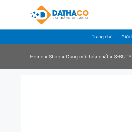
Skip
to
content
Trang chủ
Giới 
Home
»
Shop
»
Dung môi hóa chất
»
S-BUTY