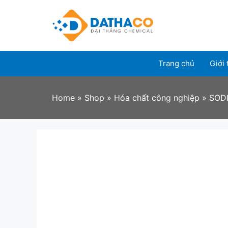
Skip
to
content
Trang chủ
Giới 
Home
»
Shop
»
Hóa chất công nghiệp
»
SOD