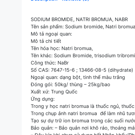
SODIUM BROMIDE, NATRI BROMUA, NABR
Tên sản phẩm: Sodium bromide, Natri bromua
Mô tả ngoại quan:
Mô tả chi tiết
Tên hóa học: Natri bromua,
Tên khác: Sodium Bromide, trisodium tribrom
Công thức: NaBr
Số CAS: 7647-15-6 ; 13466-08-5 (dihydrate)
Ngoại quan: dạng bột, tinh thể màu trắng
Đóng gói: 50kg/ thùng – 25kg/bao
Xuất xứ: Trung Quốc
Ứng dụng:
Trong y học natri bromua là thuốc ngủ, thuốc 
Trong chụp ảnh natri bromua để làm nhũ tươ
Tạo sự dự trữ ion bromua trong các suối nướ
Bảo quản: – Bảo quản nơi khô ráo, thoáng mát,