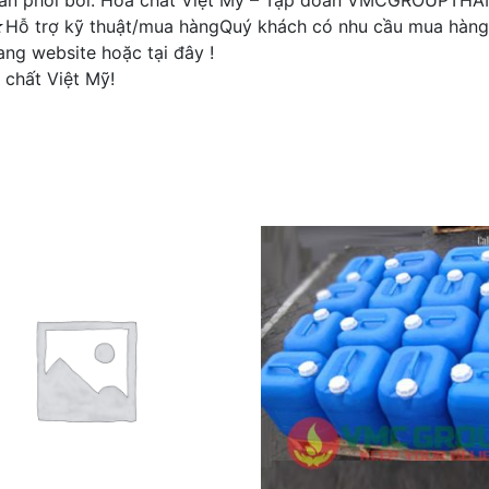
/Phân phối bởi: Hoá chất Việt Mỹ – Tập đoàn VMCGROUPT
ỗ trợ kỹ thuật/mua hàngQuý khách có nhu cầu mua hàng ho
ng website hoặc tại đây !
 chất Việt Mỹ!