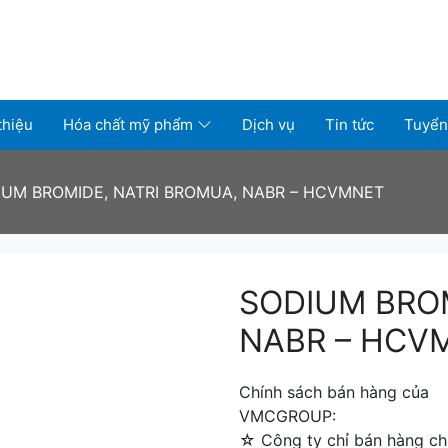
thiệu
Hóa chất mỹ phẩm
Dịch vụ
Tin tức
Tuyển
IUM BROMIDE, NATRI BROMUA, NABR – HCVMNET
SODIUM BROM
NABR – HCV
Chính sách bán hàng của
VMCGROUP:
☆ Công ty chỉ bán hàng chí