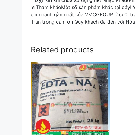
– Đậy kín khi chưa sử dụng hết.Nhập khẩu
☆Tham khảoMột số sản phẩm khác tại đây!☆H
chi nhánh gần nhất của VMCGROUP ở cuối tra
Trân trọng cảm ơn Quý khách đã đến với Hóa
Related products