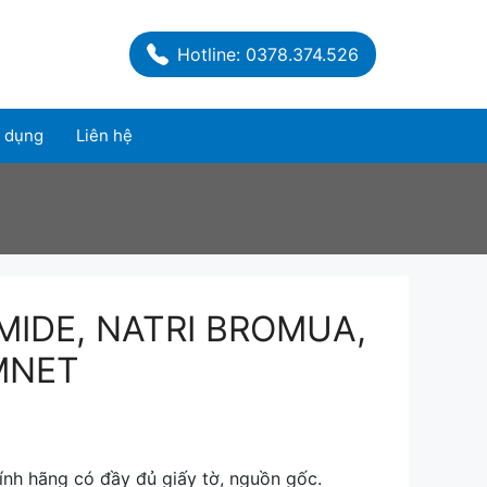
Hotline: 0378.374.526
 dụng
Liên hệ
IDE, NATRI BROMUA,
MNET
nh hãng có đầy đủ giấy tờ, nguồn gốc.