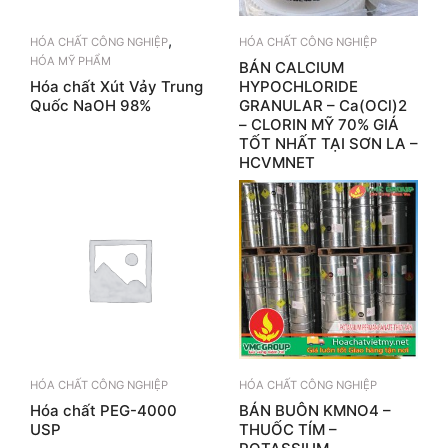
,
HÓA CHẤT CÔNG NGHIỆP
HÓA CHẤT CÔNG NGHIỆP
HÓA MỸ PHẨM
BÁN CALCIUM
Hóa chất Xút Vảy Trung
HYPOCHLORIDE
Quốc NaOH 98%
GRANULAR – Ca(OCl)2
– CLORIN MỸ 70% GIÁ
TỐT NHẤT TẠI SƠN LA –
HCVMNET
HÓA CHẤT CÔNG NGHIỆP
HÓA CHẤT CÔNG NGHIỆP
Hóa chất PEG-4000
BÁN BUÔN KMNO4 –
USP
THUỐC TÍM –