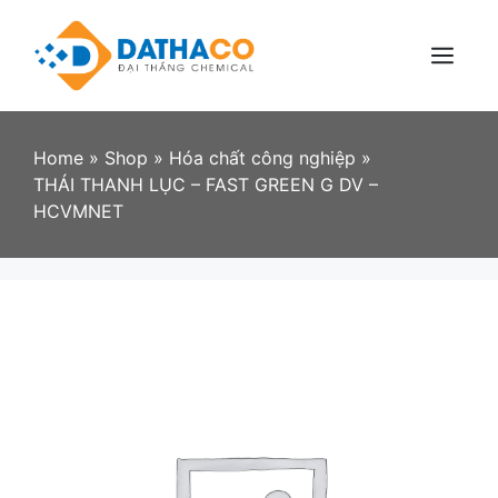
Skip
to
content
Menu
Home
»
Shop
»
Hóa chất công nghiệp
»
THÁI THANH LỤC – FAST GREEN G DV –
HCVMNET