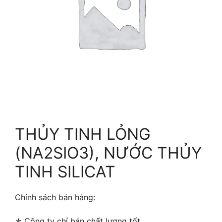
THỦY TINH LỎNG
(NA2SIO3), NƯỚC THỦY
TINH SILICAT
Chính sách bán hàng:
⚜ ️Công ty chỉ bán chất lượng tốt