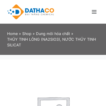
Skip
to
content
Menu
Home
»
Shop
»
Dung môi hóa chất
»
THỦY TINH LỎNG (NA2SIO3), NƯỚC THỦY TINH
SILICAT