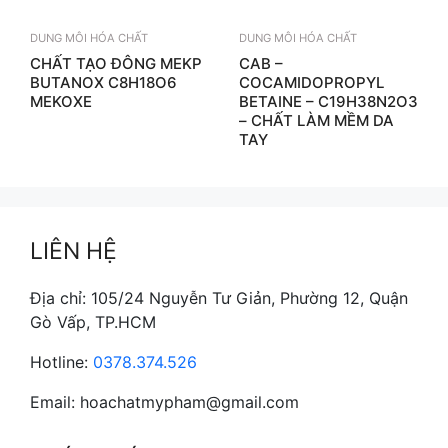
DUNG MÔI HÓA CHẤT
DUNG MÔI HÓA CHẤT
CHẤT TẠO ĐÔNG MEKP
CAB –
BUTANOX C8H18O6
COCAMIDOPROPYL
MEKOXE
BETAINE – C19H38N2O3
– CHẤT LÀM MỀM DA
TAY
LIÊN HỆ
Địa chỉ: 105/24 Nguyễn Tư Giản, Phường 12, Quận
Gò Vấp, TP.HCM
Hotline:
0378.374.526
Email: hoachatmypham@gmail.com