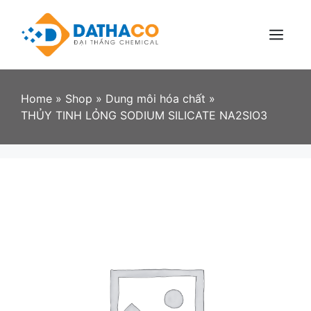
Skip
to
content
Menu
Home
»
Shop
»
Dung môi hóa chất
»
THỦY TINH LỎNG SODIUM SILICATE NA2SIO3