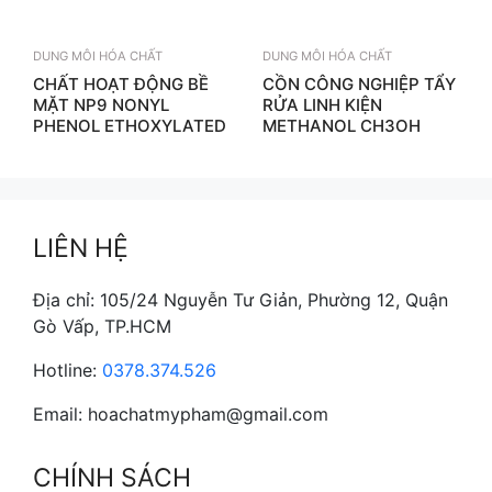
DUNG MÔI HÓA CHẤT
DUNG MÔI HÓA CHẤT
CHẤT HOẠT ĐỘNG BỀ
CỒN CÔNG NGHIỆP TẨY
MẶT NP9 NONYL
RỬA LINH KIỆN
PHENOL ETHOXYLATED
METHANOL CH3OH
LIÊN HỆ
Địa chỉ: 105/24 Nguyễn Tư Giản, Phường 12, Quận
Gò Vấp, TP.HCM
Hotline:
0378.374.526
Email: hoachatmypham@gmail.com
CHÍNH SÁCH