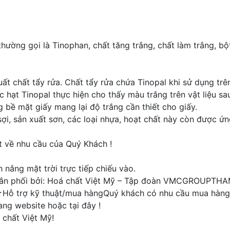
thường gọi là Tinophan, chất tăng trắng, chất làm trắng, 
t chất tẩy rửa. Chất tẩy rửa chứa Tinopal khi sử dụng trên 
 hạt Tinopal thực hiện cho thấy màu trắng trên vật liệu sau 
 bề mặt giấy mang lại độ trắng cần thiết cho giấy.
i, sản xuất sơn, các loại nhựa, hoạt chất này còn được ứng
t về nhu cầu của Quý Khách !
 nắng mặt trời trực tiếp chiếu vào.
/Phân phối bởi: Hoá chất Việt Mỹ – Tập đoàn VMCGROUPT
ỗ trợ kỹ thuật/mua hàngQuý khách có nhu cầu mua hàng ho
ng website hoặc tại đây !
 chất Việt Mỹ!