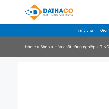
Skip
to
content
Trang chủ
Giới 
Home
»
Shop
»
Hóa chất công nghiệp
»
TINO