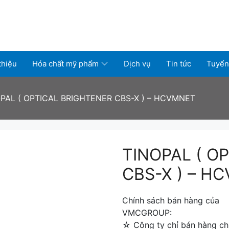
thiệu
Hóa chất mỹ phẩm
Dịch vụ
Tin tức
Tuyển
PAL ( OPTICAL BRIGHTENER CBS-X ) – HCVMNET
TINOPAL ( O
CBS-X ) – H
Chính sách bán hàng của
VMCGROUP:
☆ Công ty chỉ bán hàng chí