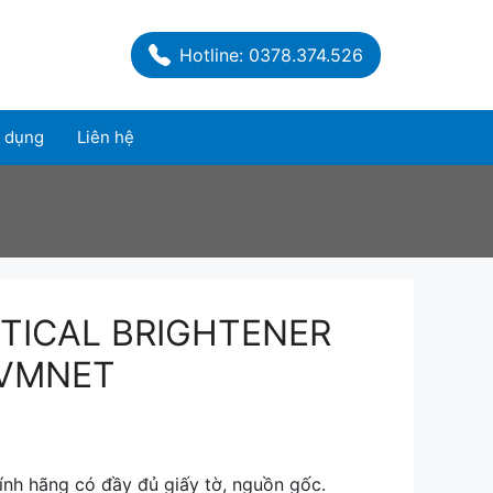
Hotline: 0378.374.526
 dụng
Liên hệ
PTICAL BRIGHTENER
CVMNET
nh hãng có đầy đủ giấy tờ, nguồn gốc.