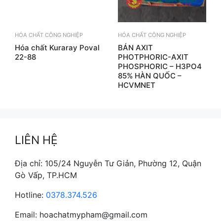
HÓA CHẤT CÔNG NGHIỆP
HÓA CHẤT CÔNG NGHIỆP
Hóa chất Kuraray Poval
BÁN AXIT
22-88
PHOTPHORIC-AXIT
PHOSPHORIC – H3PO4
85% HÀN QUỐC –
HCVMNET
LIÊN HỆ
Địa chỉ: 105/24 Nguyễn Tư Giản, Phường 12, Quận
Gò Vấp, TP.HCM
Hotline:
0378.374.526
Email: hoachatmypham@gmail.com