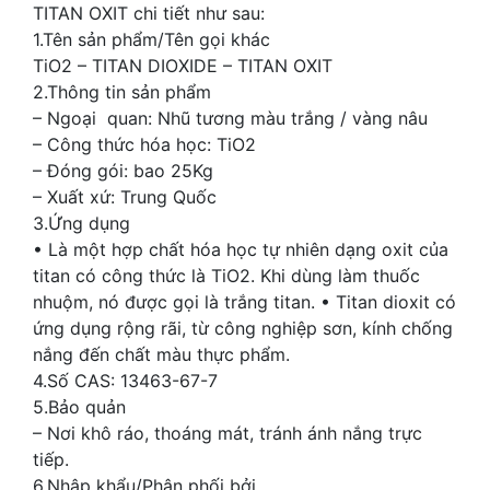
TITAN OXIT chi tiết như sau:
1.Tên sản phẩm/Tên gọi khác
TiO2 – TITAN DIOXIDE – TITAN OXIT
2.Thông tin sản phẩm
– Ngoại quan: Nhũ tương màu trắng / vàng nâu
– Công thức hóa học: TiO2
– Đóng gói: bao 25Kg
– Xuất xứ: Trung Quốc
3.Ứng dụng
• Là một hợp chất hóa học tự nhiên dạng oxit của
titan có công thức là TiO2. Khi dùng làm thuốc
nhuộm, nó được gọi là trắng titan. • Titan dioxit có
ứng dụng rộng rãi, từ công nghiệp sơn, kính chống
nắng đến chất màu thực phẩm.
4.Số CAS: 13463-67-7
5.Bảo quản
– Nơi khô ráo, thoáng mát, tránh ánh nắng trực
tiếp.
6.Nhập khẩu/Phân phối bởi