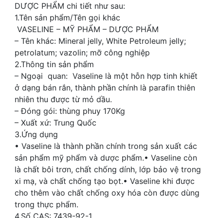
DƯỢC PHẨM chi tiết như sau:
1.Tên sản phẩm/Tên gọi khác
VASELINE – MỸ PHẨM – DƯỢC PHẨM
– Tên khác: Mineral jelly, White Petroleum jelly;
petrolatum; vazolin; mỡ công nghiệp
2.Thông tin sản phẩm
– Ngoại quan: Vaseline là một hỗn hợp tinh khiết
ở dạng bán rắn, thành phần chính là parafin thiên
nhiên thu được từ mỏ dầu.
– Đóng gói: thùng phuy 170Kg
– Xuất xứ: Trung Quốc
3.Ứng dụng
• Vaseline là thành phần chính trong sản xuất các
sản phẩm mỹ phẩm và dược phẩm.• Vaseline còn
là chất bôi trơn, chất chống dính, lớp bảo vệ trong
xi mạ, và chất chống tạo bọt.• Vaseline khi được
cho thêm vào chất chống oxy hóa còn được dùng
trong thực phẩm.
4.Số CAS: 7439-92-1