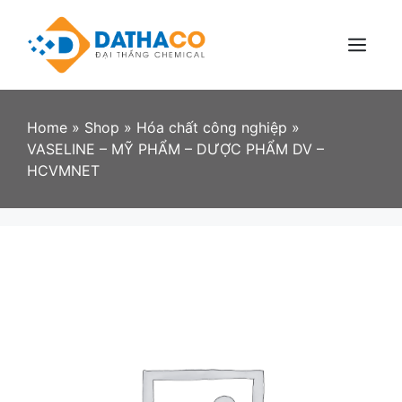
Skip
to
content
Menu
Home
»
Shop
»
Hóa chất công nghiệp
»
VASELINE – MỸ PHẨM – DƯỢC PHẨM DV –
HCVMNET