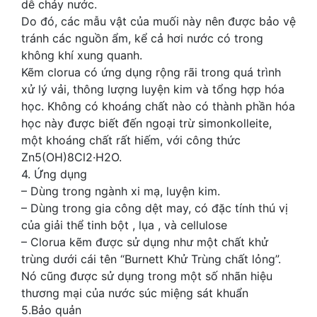
dễ chảy nước.
Do đó, các mẫu vật của muối này nên được bảo vệ
tránh các nguồn ẩm, kể cả hơi nước có trong
không khí xung quanh.
Kẽm clorua có ứng dụng rộng rãi trong quá trình
xử lý vải, thông lượng luyện kim và tổng hợp hóa
học. Không có khoáng chất nào có thành phần hóa
học này được biết đến ngoại trừ simonkolleite,
một khoáng chất rất hiếm, với công thức
Zn5(OH)8Cl2·H2O.
4. Ứng dụng
– Dùng trong ngành xi mạ, luyện kim.
– Dùng trong gia công dệt may, có đặc tính thú vị
của giải thể tinh bột , lụa , và cellulose
– Clorua kẽm được sử dụng như một chất khử
trùng dưới cái tên “Burnett Khử Trùng chất lỏng”.
Nó cũng được sử dụng trong một số nhãn hiệu
thương mại của nước súc miệng sát khuẩn
5.Bảo quản