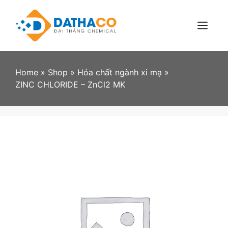
Skip
to
content
Menu
Home
»
Shop
»
Hóa chất ngành xi mạ
»
ZINC CHLORIDE – ZnCl2 MK