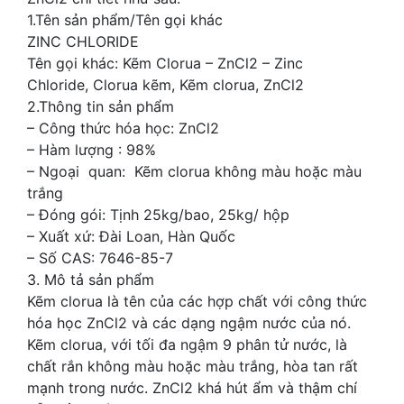
1.Tên sản phẩm/Tên gọi khác
ZINC CHLORIDE
Tên gọi khác: Kẽm Clorua – ZnCl2 – Zinc
Chloride, Clorua kẽm, Kẽm clorua, ZnCl2
2.Thông tin sản phẩm
– Công thức hóa học: ZnCl2
– Hàm lượng : 98%
– Ngoại quan: Kẽm clorua không màu hoặc màu
trắng
– Đóng gói: Tịnh 25kg/bao, 25kg/ hộp
– Xuất xứ: Đài Loan, Hàn Quốc
– Số CAS: 7646-85-7
3. Mô tả sản phẩm
Kẽm clorua là tên của các hợp chất với công thức
hóa học ZnCl2 và các dạng ngậm nước của nó.
Kẽm clorua, với tối đa ngậm 9 phân tử nước, là
chất rắn không màu hoặc màu trắng, hòa tan rất
mạnh trong nước. ZnCl2 khá hút ẩm và thậm chí