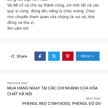
Và để cổ vũ cho sự thành công, xin mời tất cả các
quý vị cùng đứng lên, nâng ly chúc mừng. Chúc
cho chuyến tham quan của chúng ta vui vẻ, hòa
đồng và thú vị.
Xin cảm ơn!
Share
More +
Share
Share
Share
Share
More
on
on
on
Facebook
Twitter
Pinterest
Post
PREVIOUS POST
MUA HÀNG NGAY TẠI CÁC CHI NHÁNH CỦA HÓA
navigation
CHẤT HÀ NỘI
NEXT POST
PHENOL RED C19H14O5S, PHENOL ĐỎ DV