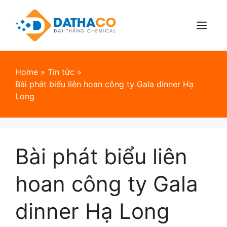
Skip
to
content
Menu
Home
»
Tin tức
»
Bài phát biểu liên hoan công ty Gala dinner Hạ
Long
Bài phát biểu liên
hoan công ty Gala
dinner Hạ Long