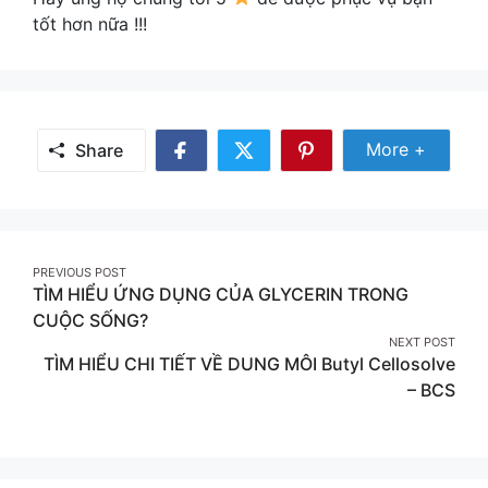
tốt hơn nữa !!!
Share
More +
Share
Share
Share
Share
More
on
on
on
Facebook
Twitter
Pinterest
Post
PREVIOUS POST
TÌM HIỂU ỨNG DỤNG CỦA GLYCERIN TRONG
navigation
CUỘC SỐNG?
NEXT POST
TÌM HIỂU CHI TIẾT VỀ DUNG MÔI Butyl Cellosolve
– BCS