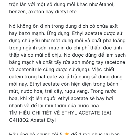
trộn lẫn với một số dung môi khác như êtanol,
benzen, axeton hay dietyl ete.
Nó không ổn định trong dung dịch có chứa axít
hay bazơ mạnh. Ứng dụng: Ethyl acetate được sử
dụng chủ yếu như một dung môi và chất pha loãng
trong ngành sơn, mực in do chi phí thấp, độc tính
thấp và có mùi dễ chịu. Nó được dùng để làm sạch
bảng mạch và chất tẩy rửa sơn móng tay (acetone
và acetonitrile cũng được sử dụng). Việc chiết
cafein trong hạt cafe và lá trà cũng sử dụng dung
môi này. Ethyl acetate còn hiện diện trong bánh
mứt, nước hoa, trái cây, rượu vang. Trong nước
hoa, khi xịt lên người ethyl acetate sẽ bay hơi
nhanh và để lại mùi thơm của nước hoa.
TÌM HIỂU CHI TIẾT VỀ ETHYL ACETATE (EA)
C4H8O2 Axetat Etyl
Hãy ủng hộ chúng tôi 5
để được phục vụ bạn