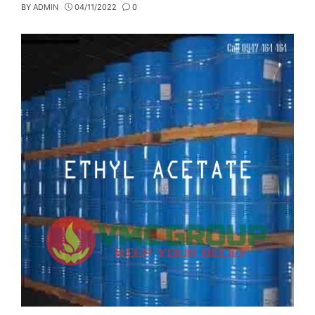
BY
ADMIN
04/11/2022
0