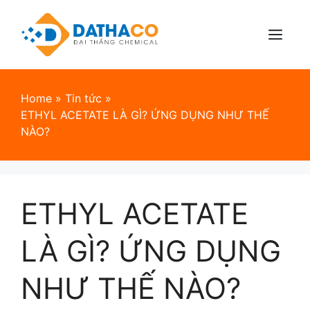
Skip
to
content
Menu
Home
»
Tin tức
»
ETHYL ACETATE LÀ GÌ? ỨNG DỤNG NHƯ THẾ
NÀO?
ETHYL ACETATE
LÀ GÌ? ỨNG DỤNG
NHƯ THẾ NÀO?