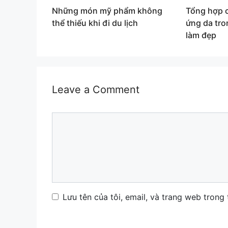
Những món mỹ phẩm không
Tổng hợp c
thể thiếu khi đi du lịch
ứng da tr
làm đẹp
Leave a Comment
Comment
Name
Email
Website
Lưu tên của tôi, email, và trang web trong 