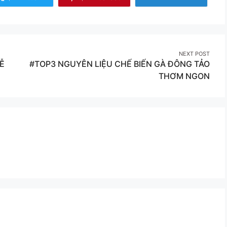
Share
Share
More
on
on
Twitter
Pinterest
NEXT POST
Ễ
#TOP3 NGUYÊN LIỆU CHẾ BIẾN GÀ ĐÔNG TẢO
THƠM NGON