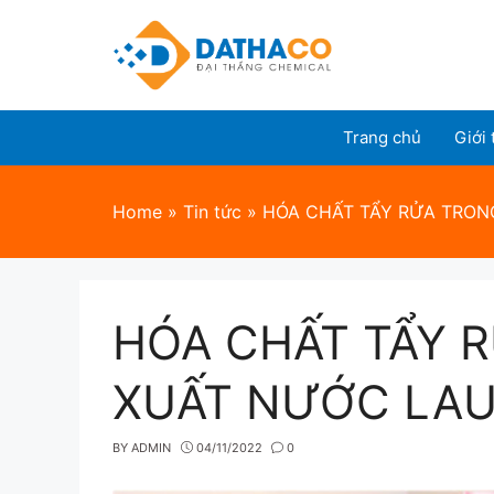
Skip
to
content
Trang chủ
Giới 
Home
»
Tin tức
»
HÓA CHẤT TẨY RỬA TRON
HÓA CHẤT TẨY 
XUẤT NƯỚC LAU
BY
ADMIN
04/11/2022
0