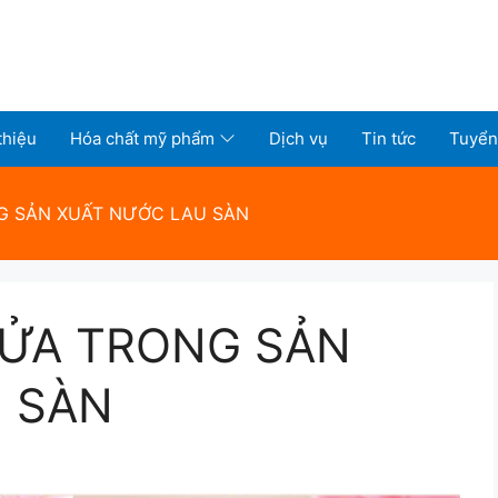
thiệu
Hóa chất mỹ phẩm
Dịch vụ
Tin tức
Tuyển
G SẢN XUẤT NƯỚC LAU SÀN
RỬA TRONG SẢN
 SÀN