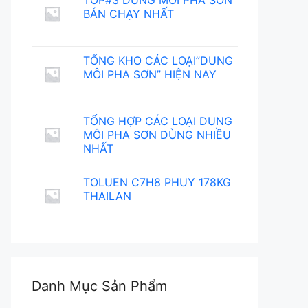
TOP#3 DUNG MÔI PHA SƠN
BÁN CHẠY NHẤT
TỔNG KHO CÁC LOẠI”DUNG
MÔI PHA SƠN” HIỆN NAY
TỔNG HỢP CÁC LOẠI DUNG
MÔI PHA SƠN DÙNG NHIỀU
NHẤT
TOLUEN C7H8 PHUY 178KG
THAILAN
Danh Mục Sản Phẩm