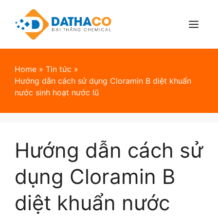
Skip
to
content
Menu
Home
»
Tin tức
»
Hướng dẫn cách sử dụng Cloramin B diệt khuẩn
nước sinh hoạt nước lũ
Hướng dẫn cách sử
dụng Cloramin B
diệt khuẩn nước