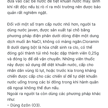
đưa vào các bể nước để tiệt khuẩn nước máy. Bình
khí rất độc nếu bị rò rỉ ra môi trường nên được bảo
quản rất nghiêm ngặt.
Đối với một số trạm cấp nước nhỏ hơn, người ta
dùng nước javen, được sản xuất tại chỗ bằng
phương pháp điện phân dưới dòng điện một dung
dịch muối ăn NaCl, không có màng ngăn.Cloramin
B dưới dạng bột là hóa chất sinh ra clo, có thể
đóng gói thành túi nhỏ hoặc dập thành viên 0,25g
và đóng lọ để dễ vận chuyển. Những viên thuốc
này được sử dụng để diệt khuẩn nước, cấp cho
nhân dân vùng lũ lụt, hoặc trước kia trong kháng
chiến được cấp cho các chiến sĩ để tự diệt khuẩn
nước uống trong các bi đông trong khi hành quân
dã ngoại không thể đun nấu.
Ngoài ra người ta còn dùng các phương pháp khác
như:
– Dùng ôzôn (O3).