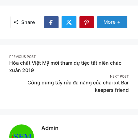
Share
More +
Share
Share
Share
Share
More
on
on
on
Facebook
Twitter
Pinterest
Post
PREVIOUS POST
Hóa chất Việt Mỹ mời tham dự tiệc tất niên chào
navigation
xuân 2019
NEXT POST
Công dụng tẩy rửa đa năng của chai xịt Bar
keepers friend
Admin