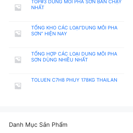
TOP#3 DUNG MÔI PHA SƠN BÁN CHẠY
NHẤT
TỔNG KHO CÁC LOẠI”DUNG MÔI PHA
SƠN” HIỆN NAY
TỔNG HỢP CÁC LOẠI DUNG MÔI PHA
SƠN DÙNG NHIỀU NHẤT
TOLUEN C7H8 PHUY 178KG THAILAN
Danh Mục Sản Phẩm