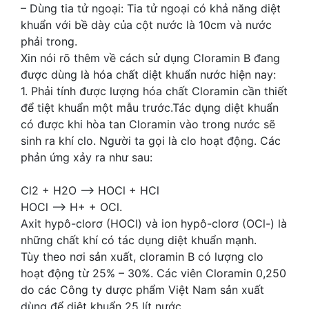
– Dùng tia tử ngoại: Tia tử ngoại có khả năng diệt
khuẩn với bề dày của cột nước là 10cm và nước
phải trong.
Xin nói rõ thêm về cách sử dụng Cloramin B đang
được dùng là hóa chất diệt khuẩn nước hiện nay:
1. Phải tính được lượng hóa chất Cloramin cần thiết
để tiệt khuẩn một mẫu trước.Tác dụng diệt khuẩn
có được khi hòa tan Cloramin vào trong nước sẽ
sinh ra khí clo. Người ta gọi là clo hoạt động. Các
phản ứng xảy ra như sau:
Cl2 + H2O —> HOCl + HCl
HOCl —> H+ + OCl.
Axit hypô-clorơ (HOCl) và ion hypô-clorơ (OCl-) là
những chất khí có tác dụng diệt khuẩn mạnh.
Tùy theo nơi sản xuất, cloramin B có lượng clo
hoạt động từ 25% – 30%. Các viên Cloramin 0,250
do các Công ty dược phẩm Việt Nam sản xuất
dùng để diệt khuẩn 25 lít nước.