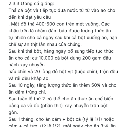
2.3.3 Ương cá giống:
Thả cá bột và tiếp tục đưa nước từ từ vào ao cho
đến khi đạt yêu cầu
. Mật độ thả 400-500 con trên mét vuông. Các
khâu trên là nhằm đảm bảo được lượng thức ăn
tự nhiên cho cá ngay sau khi cá bột xuống ao, hạn
chế sự ăn thịt lẫn nhau của chúng.
Sau khi thả bột, hàng ngày bổ sung tiếp tục thức
ăn cho cá: cứ 10.000 cá bột dùng 200 gam đậu
nành xay nhuyễn
nấu chín và 20 lòng đỏ hột vịt (luộc chín), trộn đều
và rải đều khắp ao.
Sau 10 ngày, tăng lượng thức ăn thêm 50% và cho
ăn dậm trùng chỉ.
Sau tuần lễ thứ 2 có thể cho ăn thức ăn chế biến
bằng cá và ốc (phần thịt) xay nhuyễn trộn bột
gòn.
Sau 1 tháng, cho ăn cám + bột cá (tỷ lệ 1/1) hoặc
cám + cá tươi (tỷ lệ 1/2), mỗi ngày cho ăn 3-4 lần,