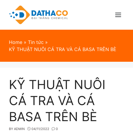
Skip
to
content
Menu
Home
»
Tin tức
»
KỸ THUẬT NUÔI CÁ TRA VÀ CÁ BASA TRÊN BÈ
KỸ THUẬT NUÔI
CÁ TRA VÀ CÁ
BASA TRÊN BÈ
BY
ADMIN
04/11/2022
0