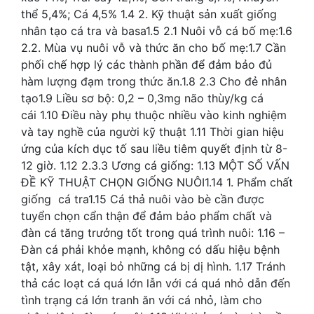
thể 5,4%; Cá 4,5% 1.4 2. Kỹ thuật sản xuất giống
nhân tạo cá tra và basa1.5 2.1 Nuôi vỗ cá bố mẹ:1.6
2.2. Mùa vụ nuôi vỗ và thức ăn cho bố mẹ:1.7 Cần
phối chế hợp lý các thành phần để đảm bảo đủ
hàm lượng đạm trong thức ăn.1.8 2.3 Cho đẻ nhân
tạo1.9 Liều sơ bộ: 0,2 – 0,3mg não thùy/kg cá
cái 1.10 Điều này phụ thuộc nhiều vào kinh nghiệm
và tay nghề của người kỹ thuật 1.11 Thời gian hiệu
ứng của kích dục tố sau liều tiêm quyết định từ 8-
12 giờ. 1.12 2.3.3 Ương cá giống: 1.13 MỘT SỐ VẤN
ĐỀ KỸ THUẬT CHỌN GIỐNG NUÔI1.14 1. Phẩm chất
giống cá tra1.15 Cá thả nuôi vào bè cần được
tuyển chọn cẩn thận để đảm bảo phẩm chất và
đàn cá tăng trưởng tốt trong quá trình nuôi: 1.16 –
Đàn cá phải khỏe mạnh, không có dấu hiệu bệnh
tật, xây xát, loại bỏ những cá bị dị hình. 1.17 Tránh
thả các loạt cá quá lớn lẫn với cá quá nhỏ dẫn đến
tình trạng cá lớn tranh ăn với cá nhỏ, làm cho