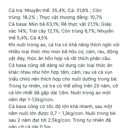
Cá tra: Nhuyễn thể: 35,4%; Cá: 31,8% ; Côn
trùng: 18,2% ; Thực vật thượng đẳng: 10,7%
Cá basa: Mùn bã 63,1%; Rễ thực vật 21,1%; Giáp
xác 14%; Trái cây 12,1%; Côn trùng 6,7%; Nhuyễn
thể 5,4%; Cá 4,5%
Khi nuôi trong ao, cá tra có khả năng thích nghi với
nhiều loại thức như mùn bã hữu cơ, cám, rau, động
vật đáy, thức ăn hỗn hợp và rất thích phân cầu.
Cá basa cũng dễ dàng sử dụng các loại thức ăn
khác nhau như hỗn hợp tấm, cám, rau và cá vụn
(nấu chín) nên thích hợp cho nuôi dưỡng trong bè.
Trong tự nhiên, cá tra có thể sống trên 20 năm, cỡ
cá lớn nhất đã gặp dài 1,8m. Nuôi trong ao một
năm đạt 1-1,5kg/con.
Cá basa cũng có tốc độ lớn khá nhanh, sau một
năm nuôi lớn được 0,7 – 1,3kg/con. Nuôi trong bè
sau 2 năm đạt tới 2,5kg/con. Trong tự nhiên đã
gặp cỡ cá dài 0,5m