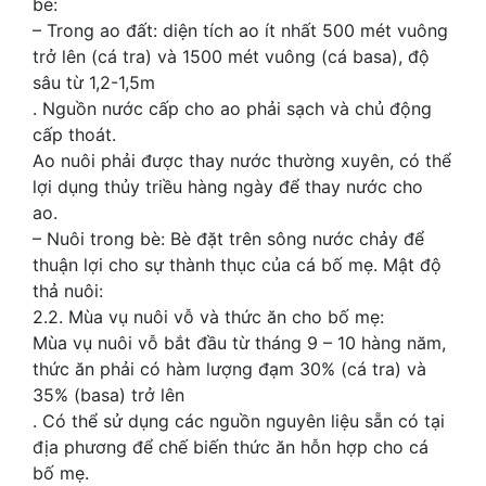
bè:
– Trong ao đất: diện tích ao ít nhất 500 mét vuông
trở lên (cá tra) và 1500 mét vuông (cá basa), độ
sâu từ 1,2-1,5m
. Nguồn nước cấp cho ao phải sạch và chủ động
cấp thoát.
Ao nuôi phải được thay nước thường xuyên, có thể
lợi dụng thủy triều hàng ngày để thay nước cho
ao.
– Nuôi trong bè: Bè đặt trên sông nước chảy để
thuận lợi cho sự thành thục của cá bố mẹ. Mật độ
thả nuôi:
2.2. Mùa vụ nuôi vỗ và thức ăn cho bố mẹ:
Mùa vụ nuôi vỗ bắt đầu từ tháng 9 – 10 hàng năm,
thức ăn phải có hàm lượng đạm 30% (cá tra) và
35% (basa) trở lên
. Có thể sử dụng các nguồn nguyên liệu sẵn có tại
địa phương để chế biến thức ăn hỗn hợp cho cá
bố mẹ.