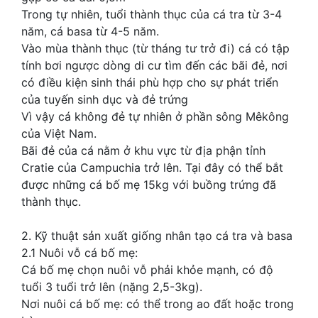
Trong tự nhiên, tuổi thành thục của cá tra từ 3-4
năm, cá basa từ 4-5 năm.
Vào mùa thành thục (từ tháng tư trở đi) cá có tập
tính bơi ngược dòng di cư tìm đến các bãi đẻ, nơi
có điều kiện sinh thái phù hợp cho sự phát triển
của tuyến sinh dục và đẻ trứng
Vì vậy cá không đẻ tự nhiên ở phần sông Mêkông
của Việt Nam.
Bãi đẻ của cá nằm ở khu vực từ địa phận tỉnh
Cratie của Campuchia trở lên. Tại đây có thể bắt
được những cá bố mẹ 15kg với buồng trứng đã
thành thục.
2. Kỹ thuật sản xuất giống nhân tạo cá tra và basa
2.1 Nuôi vỗ cá bố mẹ:
Cá bố mẹ chọn nuôi vỗ phải khỏe mạnh, có độ
tuổi 3 tuổi trở lên (nặng 2,5-3kg).
Nơi nuôi cá bố mẹ: có thể trong ao đất hoặc trong