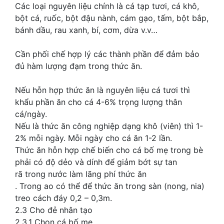
Các loại nguyên liệu chính là cá tạp tươi, cá khô,
bột cá, ruốc, bột đậu nành, cám gạo, tấm, bột bắp,
bánh dầu, rau xanh, bí, cơm, dừa v.v…
Cần phối chế hợp lý các thành phần để đảm bảo
đủ hàm lượng đạm trong thức ăn.
Nếu hỗn hợp thức ăn là nguyên liệu cá tươi thì
khẩu phần ăn cho cá 4-6% trọng lượng thân
cá/ngày.
Nếu là thức ăn công nghiệp dạng khô (viên) thì 1-
2% mỗi ngày. Mỗi ngày cho cá ăn 1-2 lần.
Thức ăn hỗn hợp chế biến cho cá bố mẹ trong bè
phải có độ dẻo và dính để giảm bớt sự tan
rã trong nước làm lãng phí thức ăn
. Trong ao có thể để thức ăn trong sàn (nong, nia)
treo cách đáy 0,2 – 0,3m.
2.3 Cho đẻ nhân tạo
2.3.1 Chọn cá bố mẹ