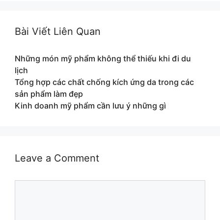
Bài Viết Liên Quan
Những món mỹ phẩm không thể thiếu khi đi du
lịch
Tổng hợp các chất chống kích ứng da trong các
sản phẩm làm đẹp
Kinh doanh mỹ phẩm cần lưu ý những gì
Leave a Comment
Comment