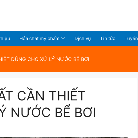
thiệu
Hóa chất mỹ phẩm
Dịch vụ
Tin tức
Tuyển
IẾT DÙNG CHO XỬ LÝ NƯỚC BỂ BƠI
T CẦN THIẾT
Ý NƯỚC BỂ BƠI