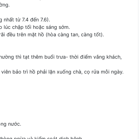
ường.
 nhất từ 7.4 đến 7.6).
o lúc chập tối hoặc sáng sớm.
ãi đều trên mặt hồ (hòa càng tan, càng tốt).
ường thì tạt thêm buổi trưa- thời điểm vắng khách,
 viên bảo trì hồ phải lặn xuống chà, cọ rửa mỗi ngày.
rong nước.
. Phòng ngừa và kiểm soát dịch bệnh.