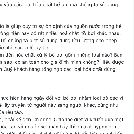
ều vào các loại hóa chất bể bơi mà chúng ta sử dụng.
đó là giúp duy trì sự ổn định của nguồn nước trong bể
rường hiện nay có rất nhiều hoá chất hồ bơi khác nhau,
thì chúng ta biết sử dụng đúng liều lượng cho phép
 nhà sản xuất uy tín.
âm đến hóa chất xử lý bể bơi gồm những loại nào? Bạn
ra sao, có an toàn cho gia đình mình không? Hiểu được
đến Quý khách hàng tổng hợp các loại hóa chất dùng
thực hiện hàng ngày đối với bể bơi nhằm loại bỏ các vi
hể lây truyền từ người này sang người khác, cũng như
ủa rêu tảo.
 phải kể đến Chlorine. Chlorine diệt vi khuẩn qua một
 hòa tan vào nước sẽ phân hủy thành axit hypocloro
này giết chết các vi sinh vật và vi khuẩn bằng cách tấn