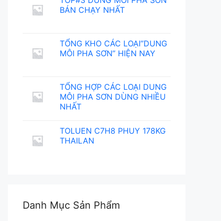
TOP#3 DUNG MÔI PHA SƠN
BÁN CHẠY NHẤT
TỔNG KHO CÁC LOẠI”DUNG
MÔI PHA SƠN” HIỆN NAY
TỔNG HỢP CÁC LOẠI DUNG
MÔI PHA SƠN DÙNG NHIỀU
NHẤT
TOLUEN C7H8 PHUY 178KG
THAILAN
Danh Mục Sản Phẩm