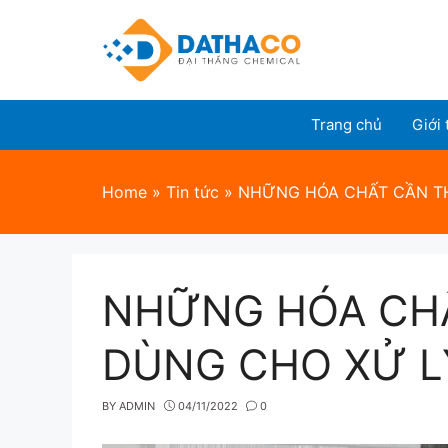
Skip
to
content
Trang chủ
Giới 
Home
»
Tin tức
»
NHỮNG HÓA CHẤT CẦN TH
NHỮNG HÓA CHẤ
DÙNG CHO XỬ L
BY
ADMIN
04/11/2022
0