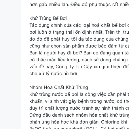
hơn gấp nhiều lần. Điều đó phụ thuộc rất nhi
Khử Trùng Bể Bơi
Tác dụng chính của các loại hoá chất bể bơi 
bơi luôn ở trạng thái ổn định nhất. Trên thị t
do đó để phát huy tối đa tác dụng của chúng 
cũng như chọn sản phẩm được bảo đảm từ các
Bạn là người hay đi bơi? Bạn có đang quan t
có thắc mắc liều lượng, cách sử dụng chúng 
vấn đề này, Công Ty Tin Cậy xin giới thiệu 
cho xử lý nước hồ bơi
Nhóm Hóa Chất Khử Trùng
Khử trùng nước bể bơi là công việc cần phải 
khuẩn, vi sinh vật gây bệnh trong nước, có t
duy trì chất lượng nước tránh sự hình thành c
Đứng đầu danh sách nhóm hóa chất khử trùng,
phản ứng hóa học khá đơn giản. Chlorine khi
(HOCl) và ion hypoclorit (OCl–). Cả hai chất 