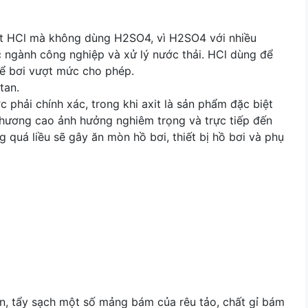
it HCl mà không dùng H2SO4, vì H2SO4 với nhiều
 ngành công nghiệp và xử lý nước thải. HCl dùng để
ể bơi vượt mức cho phép.
tan.
 phải chính xác, trong khi axit là sản phẩm đặc biệt
 thương cao ảnh hưởng nghiêm trọng và trực tiếp đến
 quá liều sẽ gây ăn mòn hồ bơi, thiết bị hồ bơi và phụ
ẩn, tẩy sạch một số mảng bám của rêu tảo, chất gỉ bám