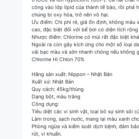
công vào lớp lipid của thành tế bào, rồi phá
chúng bị oxy hóa, trở nên vô hại.
Ưu điểm: Chi phí rẻ, giá ổn định, không màu x
cao, đặc biệt đối với bể bơi có diện tích rộng 
Nhược điểm: Chlorine có mùi rất đặc biệt khá
Ngoài ra còn gây kích ứng cho một số loại da
vải bạc màu và sờn nhanh chóng nếu không gộ
Chlorine Hi Chlon 70%
Hãng sản xuất: Nippon – Nhật Bản
Xuất xứ: Nhật Bản
Quy cách: 45kg/thùng
Dạng bột, màu trắng
Công dụng:
Tiêu diệt các vi sinh vật, loại bỏ sự sinh sôi 
Làm trong, sạch nước, mang lại màu xanh ch
Phòng ngừa và kiểm soát dịch bệnh, đảm bảo 
rút, vi khuẩn.