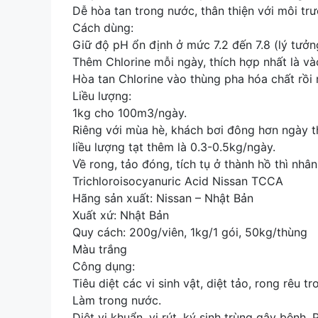
Dễ hòa tan trong nước, thân thiện với môi tr
Cách dùng:
Giữ độ pH ổn định ở mức 7.2 đến 7.8 (lý tưởng
Thêm Chlorine mỗi ngày, thích hợp nhất là và
Hòa tan Chlorine vào thùng pha hóa chất rồi r
Liều lượng:
1kg cho 100m3/ngày.
Riêng với mùa hè, khách bơi đông hơn ngày th
liều lượng tạt thêm là 0.3-0.5kg/ngày.
Về rong, tảo đóng, tích tụ ở thành hồ thì nhân
Trichloroisocyanuric Acid Nissan TCCA
Hãng sản xuất: Nissan – Nhật Bản
Xuất xứ: Nhật Bản
Quy cách: 200g/viên, 1kg/1 gói, 50kg/thùng
Màu trắng
Công dụng:
Tiêu diệt các vi sinh vật, diệt tảo, rong rêu t
Làm trong nước.
Diệt vi khuẩn, vi rút, ký sinh trùng gây bệnh