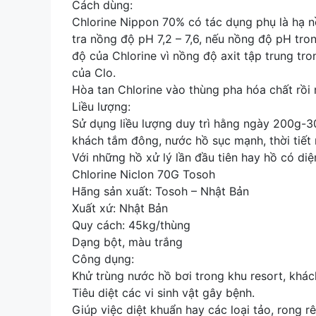
Cách dùng:
Chlorine Nippon 70% có tác dụng phụ là hạ n
tra nồng độ pH 7,2 – 7,6, nếu nồng độ pH tr
độ của Chlorine vì nồng độ axit tập trung t
của Clo.
Hòa tan Chlorine vào thùng pha hóa chất rồi r
Liều lượng:
Sử dụng liều lượng duy trì hằng ngày 200g-3
khách tắm đông, nước hồ sục mạnh, thời tiết 
Với những hồ xử lý lần đầu tiên hay hồ có diện 
Chlorine Niclon 70G Tosoh
Hãng sản xuất: Tosoh – Nhật Bản
Xuất xứ: Nhật Bản
Quy cách: 45kg/thùng
Dạng bột, màu trắng
Công dụng:
Khử trùng nước hồ bơi trong khu resort, khác
Tiêu diệt các vi sinh vật gây bệnh.
Giúp việc diệt khuẩn hay các loại tảo, rong r