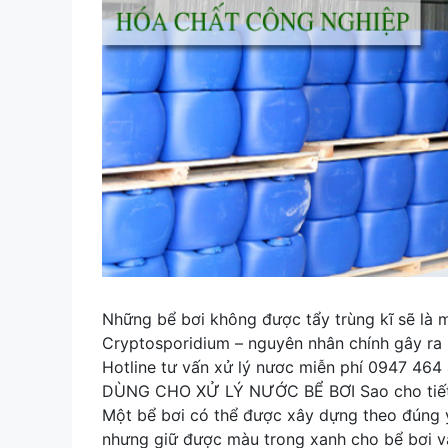
Những bể bơi không được tẩy trùng kĩ sẽ là m
Cryptosporidium – nguyên nhân chính gây ra 
Hotline tư vấn xử lý nươc miễn phí 0947 
DÙNG CHO XỬ LÝ NƯỚC BỂ BƠI Sao cho tiết k
Một bể bơi có thể được xây dựng theo đúng ý
nhưng giữ được màu trong xanh cho bể bơi và