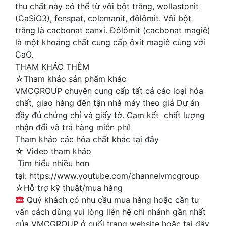
thu chất này có thể từ vôi bột trắng, wollastonit
(CaSiO3), fenspat, colemanit, đôlômit. Vôi bột
trắng là cacbonat canxi. Đôlômit (cacbonat magiê)
là một khoáng chất cung cấp ôxít magiê cùng với
CaO.
THAM KHẢO THÊM
☆Tham khảo sản phẩm khác
VMCGROUP chuyên cung cấp tất cả các loại hóa
chất, giao hàng đến tận nhà máy theo giá Dự án
đầy đủ chứng chỉ và giấy tờ. Cam kết chất lượng
nhận đổi và trả hàng miễn phí!
Tham khảo các hóa chất khác tại đây
☆ Video tham khảo
Tìm hiểu nhiều hơn
tại: https://www.youtube.com/channelvmcgroup
☆Hỗ trợ kỹ thuật/mua hàng
Quý khách có nhu cầu mua hàng hoặc cần tư
vấn cách dùng vui lòng liên hệ chi nhánh gần nhất
của VMCGROUP ở cuối trang website hoặc tại đây