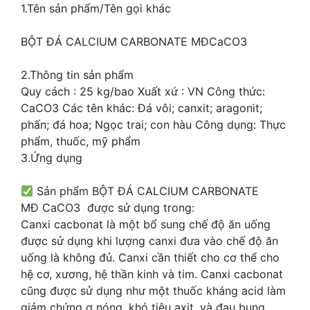
1.Tên sản phẩm/Tên gọi khác
BỘT ĐÁ CALCIUM CARBONATE MĐCaCO3
2.Thông tin sản phẩm
Quy cách : 25 kg/bao Xuất xứ : VN Công thức:
CaCO3 Các tên khác: Đá vôi; canxit; aragonit;
phấn; đá hoa; Ngọc trai; con hàu Công dụng: Thực
phẩm, thuốc, mỹ phẩm
3.Ứng dụng
Sản phẩm BỘT ĐÁ CALCIUM CARBONATE
MĐ CaCO3 được sử dụng trong:
Canxi cacbonat là một bổ sung chế độ ăn uống
được sử dụng khi lượng canxi đưa vào chế độ ăn
uống là không đủ. Canxi cần thiết cho cơ thể cho
hệ cơ, xương, hệ thần kinh và tim. Canxi cacbonat
cũng được sử dụng như một thuốc kháng acid làm
giảm chứng ợ nóng, khó tiêu axit, và đau bụng.