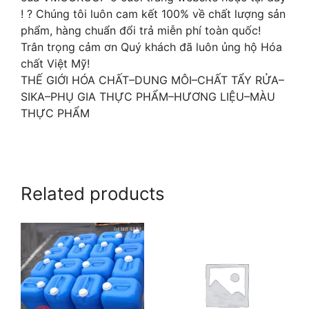
! ? Chúng tôi luôn cam kết 100% về chất lượng sản
phẩm, hàng chuẩn đổi trả miễn phí toàn quốc!
Trân trọng cảm ơn Quý khách đã luôn ủng hộ Hóa
chất Việt Mỹ! ️
THẾ GIỚI HÓA CHẤT–DUNG MÔI–CHẤT TẨY RỬA–
SIKA–PHỤ GIA THỰC PHẨM–HƯƠNG LIỆU–MÀU
THỰC PHẨM
Related products