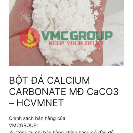
BỘT ĐÁ CALCIUM
CARBONATE MĐ CaCO3
– HCVMNET
Chính sách bán hàng của
VMCGROUP:
☆ Công ty chỉ bán hàng chính hãng có đầy đủ