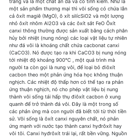
trắng và là một chất ăn da và có tính kiềm. Như là
một sản phẩm thương mại thì vôi sống có chứa lẫn
cả ôxít magiê (MgO), ô xít silícSiO2 và một lượng
nhỏ ôxít nhôm Al2O3 và các ôxít sắt FeO Ôxít
canxi thông thường được sản xuất bằng cách phân
hủy bởi nhiệt (nung nóng) các loại vật liệu tự nhiên
như đá vôi là khoáng chất chứa cacbonat canxi
(CaCO3). Nó được tạo ra khi CaCO3 bị nung nóng
tới nhiệt độ khoảng 900°C , một quá trình mà
người ta còn gọi là nung vôi, để loại bỏ điôxít
cacbon theo một phản ứng hóa học không thuận
nghịch. Các nhiệt độ thấp hơn có thể tạo ra phản
ứng thuận nghịch, nó cho phép vật liệu bị nung
thành vôi sống tái hấp thụ điôxít cacbon ở xung
quanh để trở thành đá vôi. Đây là một trong số
các phản ứng mà con người đã biết tới từ thời tiền
sử. Vôi sống là ôxít canxi nguyên chất, nó phản
ứng mạnh với nước tạo thành canxi hyđrôxít hay
vôi tôi. Canxi hyđrôxít trái lại, rất bền vững. Nguồn