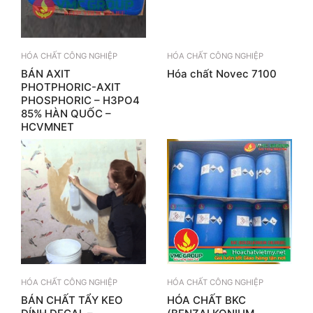
HÓA CHẤT CÔNG NGHIỆP
HÓA CHẤT CÔNG NGHIỆP
BÁN AXIT
Hóa chất Novec 7100
PHOTPHORIC-AXIT
PHOSPHORIC – H3PO4
85% HÀN QUỐC –
HCVMNET
HÓA CHẤT CÔNG NGHIỆP
HÓA CHẤT CÔNG NGHIỆP
BÁN CHẤT TẨY KEO
HÓA CHẤT BKC