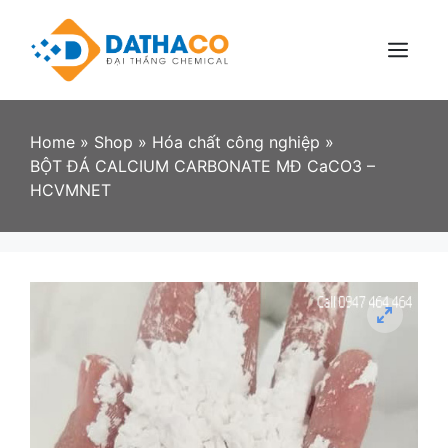
Skip
to
content
Menu
Home
»
Shop
»
Hóa chất công nghiệp
»
BỘT ĐÁ CALCIUM CARBONATE MĐ CaCO3 –
HCVMNET