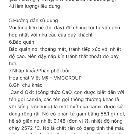
4.Hàm lượng/liều dùng
5.Hướng dẫn sử dụng
Vui lòng liên hệ (tại đây) để chúng tôi tư vấn phù
hợp nhất với nhu cầu của quý khách!
6.Bảo quản
Bảo quản nơi thoáng mát, tránh tiếp xúc với nhiệt
độ cao. Nên đậy nắp kín tránh thất thoát do bay
hơi.
7.Nhập khẩu/Phân phối bởi
Hóa chất Việt Mỹ – VMCGROUP
8.Ghi chú khác
Canxi Oxit (công thức CaO, còn được biết đến với
tên gọi canxia, các tên gọi thông thường khác là
vôi sống, vôi nung) là một ôxít của canxi, được sử
dụng rộng rãi. Nó có phân tử gam bằng 56,1 g/mol,
hệ số giãn nở nhiệt 0,148 (đơn vị ?), nhiệt độ nóng
chảy 2572 °C. Nó là chất rắn có dạng tinh thể màu