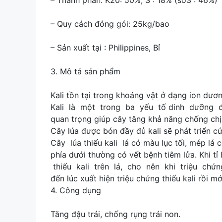
– Thành phần: K20: 50%, S : 18% (so3 : 46%)
– Quy cách đóng gói: 25kg/bao
– Sản xuất tại : Philippines, Bỉ
3. Mô tả sản phẩm
Kali tồn tại trong khoáng vật ở dạng ion dư
Kali là một trong ba yếu tố dinh dưỡng đa
quan trọng giúp cây tăng khả năng chống chị
Cây lúa được bón đầy đủ kali sẽ phát triển cứ
Cây lúa thiếu kali lá có màu lục tối, mép lá 
phía dưới thường có vết bệnh tiêm lửa. Khi t
thiếu kali trên lá, cho nên khi triệu chứn
đến lúc xuất hiện triệu chứng thiếu kali rồi m
4. Công dụng
Tăng đậu trái, chống rụng trái non.