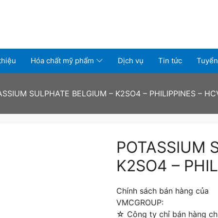
thiệu
Hóa chất mỹ phẩm
Dịch vụ
Tin tức
Tuyển
ASSIUM SULPHATE BELGIUM – K2SO4 – PHILIPPINES – H
POTASSIUM S
K2SO4 – PHI
Chính sách bán hàng của
VMCGROUP:
☆ Công ty chỉ bán hàng chí