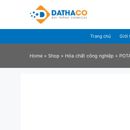
Skip
to
content
Trang chủ
Giới 
Home
»
Shop
»
Hóa chất công nghiệp
»
POT