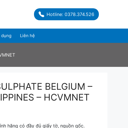
Hotline: 0378.374.526
 dụng
Liên hệ
CVMNET
ULPHATE BELGIUM –
LIPPINES – HCVMNET
nh hãng có đầy đủ giấy tờ, nguồn gốc.