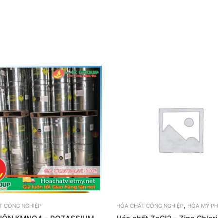
,
T CÔNG NGHIỆP
HÓA CHẤT CÔNG NGHIỆP
HÓA MỸ P