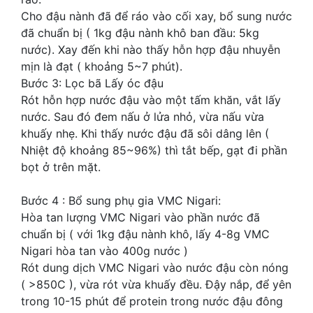
Cho đậu nành đã để ráo vào cối xay, bổ sung nước
đã chuẩn bị ( 1kg đậu nành khô ban đầu: 5kg
nước). Xay đến khi nào thấy hỗn hợp đậu nhuyễn
mịn là đạt ( khoảng 5~7 phút).
Bước 3: Lọc bã Lấy óc đậu
Rót hỗn hợp nước đậu vào một tấm khăn, vắt lấy
nước. Sau đó đem nấu ở lửa nhỏ, vừa nấu vừa
khuấy nhẹ. Khi thấy nước đậu đã sôi dâng lên (
Nhiệt độ khoảng 85~96%) thì tắt bếp, gạt đi phần
bọt ở trên mặt.
Bước 4 : Bổ sung phụ gia VMC Nigari:
Hòa tan lượng VMC Nigari vào phần nước đã
chuẩn bị ( với 1kg đậu nành khô, lấy 4-8g VMC
Nigari hòa tan vào 400g nước )
Rót dung dịch VMC Nigari vào nước đậu còn nóng
( >850C ), vừa rót vừa khuấy đều. Đậy nắp, để yên
trong 10-15 phút để protein trong nước đậu đông