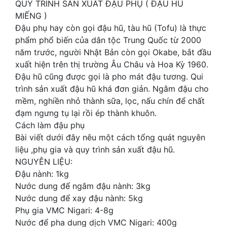
QUY TRÌNH SẢN XUẤT ĐẬU PHỤ ( ĐẬU HŨ
MIẾNG )
Ðậu phụ hay còn gọi đậu hũ, tàu hũ (Tofu) là thực
phẩm phổ biến của dân tộc Trung Quốc từ 2000
năm trước, người Nhật Bản còn gọi Okabe, bắt đầu
xuất hiện trên thị trường Âu Châu và Hoa Kỳ 1960.
Ðậu hũ cũng được gọi là pho mát đậu tương. Qui
trình sản xuất đậu hũ khá đơn giản. Ngâm đậu cho
mềm, nghiền nhỏ thành sữa, lọc, nấu chín để chất
đạm ngưng tụ lại rồi ép thành khuôn.
Cách làm đậu phụ
Bài viết dưới đây nêu một cách tổng quát nguyên
liệu ,phụ gia và quy trình sản xuất đậu hũ.
NGUYÊN LIỆU:
Đậu nành: 1kg
Nước dung để ngâm đậu nành: 3kg
Nước dung để xay đậu nành: 5kg
Phụ gia VMC Nigari: 4-8g
Nước để pha dung dịch VMC Nigari: 400g