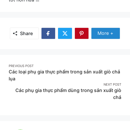
Share
More +
Share
Share
Share
Share
More
on
on
on
Facebook
Twitter
Pinterest
Post
PREVIOUS POST
Các loại phụ gia thực phẩm trong sản xuất giò chả
navigation
lụa
NEXT POST
Các phụ gia thực phẩm dùng trong sản xuất giò
chả