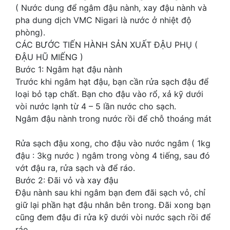
( Nước dung để ngâm đậu nành, xay đậu nành và
pha dung dịch VMC Nigari là nước ở nhiệt độ
phòng).
CÁC BƯỚC TIẾN HÀNH SẢN XUẤT ĐẬU PHỤ (
ĐẬU HŨ MIẾNG )
Bước 1: Ngâm hạt đậu nành
Trước khi ngâm hạt đậu, bạn cần rửa sạch đậu để
loại bỏ tạp chất. Bạn cho đậu vào rổ, xả kỹ dưới
vòi nước lạnh từ 4 – 5 lần nước cho sạch.
Ngâm đậu nành trong nước rồi để chỗ thoáng mát
Rửa sạch đậu xong, cho đậu vào nước ngâm ( 1kg
đậu : 3kg nước ) ngâm trong vòng 4 tiếng, sau đó
vớt đậu ra, rửa sạch và để ráo.
Bước 2: Đãi vỏ và xay đậu
Đậu nành sau khi ngâm bạn đem đãi sạch vỏ, chỉ
giữ lại phần hạt đậu nhân bên trong. Đãi xong bạn
cũng đem đậu đi rửa kỹ dưới vòi nước sạch rồi để
ráo.