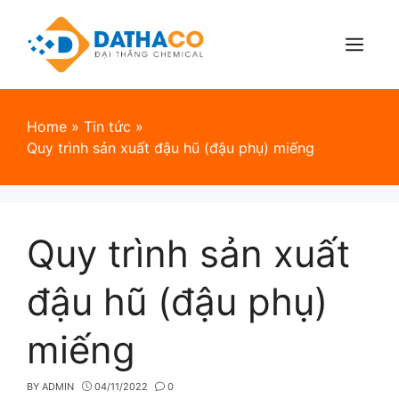
Skip
to
content
Menu
Home
»
Tin tức
»
Quy trình sản xuất đậu hũ (đậu phụ) miếng
Quy trình sản xuất
đậu hũ (đậu phụ)
miếng
BY
ADMIN
04/11/2022
0