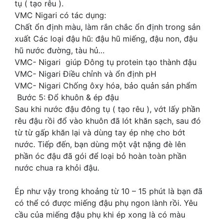
tụ ( tạo rêu ).
VMC Nigari có tác dụng:
Chất ổn định màu, làm rắn chắc ổn định trong sản
xuất Các loại đậu hũ: đậu hũ miếng, đậu non, đậu
hũ nước đường, tàu hủ…
VMC- Nigari giúp Đông tụ protein tạo thành đậu
VMC- Nigari Điều chỉnh và ổn định pH
VMC- Nigari Chống ôxy hóa, bảo quản sản phẩm
Bước 5: Đổ khuôn & ép đậu
Sau khi nước đậu đông tụ ( tạo rêu ), vớt lấy phần
rêu đậu rồi đổ vào khuôn đã lót khăn sạch, sau đó
từ từ gấp khăn lại và dùng tay ép nhẹ cho bớt
nước. Tiếp đến, bạn dùng một vật nặng đè lên
phần óc đậu đã gói để loại bỏ hoàn toàn phần
nước chua ra khỏi đậu.
Ép như vậy trong khoảng từ 10 – 15 phút là bạn đã
có thể có được miếng đậu phụ ngon lành rồi. Yêu
cầu của miếng đậu phụ khi ép xong là có màu