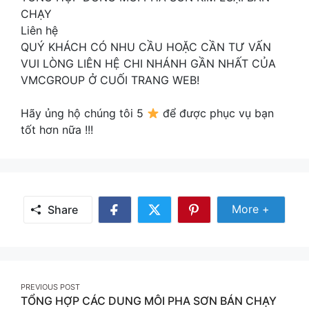
CHẠY
Liên hệ
QUÝ KHÁCH CÓ NHU CẦU HOẶC CẦN TƯ VẤN
VUI LÒNG LIÊN HỆ CHI NHÁNH GẦN NHẤT CỦA
VMCGROUP Ở CUỐI TRANG WEB!
Hãy ủng hộ chúng tôi 5
để được phục vụ bạn
tốt hơn nữa !!!
Share
More +
Share
Share
Share
Share
More
on
on
on
Facebook
Twitter
Pinterest
Post
PREVIOUS POST
TỔNG HỢP CÁC DUNG MÔI PHA SƠN BÁN CHẠY
navigation