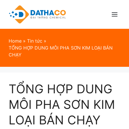
Skip
to
content
Menu
Home
»
Tin tức
»
TỔNG HỢP DUNG MÔI PHA SƠN KIM LOẠI BÁN
CHẠY
TỔNG HỢP DUNG
MÔI PHA SƠN KIM
LOẠI BÁN CHẠY