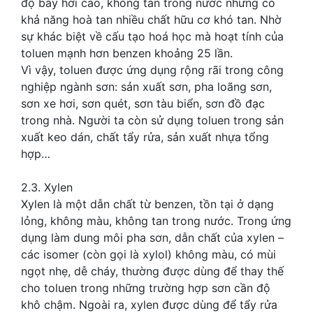
độ bay hơi cao, không tan trong nước nhưng có
khả năng hoà tan nhiều chất hữu cơ khó tan. Nhờ
sự khác biệt về cấu tạo hoá học mà hoạt tính của
toluen mạnh hơn benzen khoảng 25 lần.
Vì vậy, toluen được ứng dụng rộng rãi trong công
nghiệp ngành sơn: sản xuất sơn, pha loãng sơn,
sơn xe hơi, sơn quét, sơn tàu biển, sơn đồ đạc
trong nhà. Người ta còn sử dụng toluen trong sản
xuất keo dán, chất tẩy rửa, sản xuất nhựa tổng
hợp…
2.3. Xylen
Xylen là một dẫn chất từ benzen, tồn tại ở dạng
lỏng, không màu, không tan trong nước. Trong ứng
dụng làm dung môi pha sơn, dẫn chất của xylen –
các isomer (còn gọi là xylol) không màu, có mùi
ngọt nhẹ, dễ cháy, thường được dùng để thay thế
cho toluen trong những trường hợp sơn cần độ
khô chậm. Ngoài ra, xylen được dùng để tẩy rửa