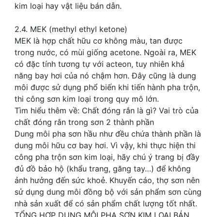
kim loại hay vật liệu bán dẫn.
2.4. MEK (methyl ethyl ketone)
MEK là hợp chất hữu cơ không màu, tan được
trong nước, có mùi giống acetone. Ngoài ra, MEK
có đặc tính tương tự với acteon, tuy nhiên khả
năng bay hơi của nó chậm hơn. Đây cũng là dung
môi được sử dụng phổ biến khi tiến hành pha trộn,
thi công sơn kim loại trong quy mô lớn.
Tìm hiểu thêm về: Chất đóng rắn là gì? Vai trò của
chất đóng rắn trong sơn 2 thành phần
Dung môi pha sơn hầu như đều chứa thành phần là
dung môi hữu cơ bay hơi. Vì vậy, khi thực hiện thi
công pha trộn sơn kim loại, hãy chú ý trang bị đầy
đủ đồ bảo hộ (khẩu trang, găng tay…) để không
ảnh hưởng đến sức khoẻ. Khuyến cáo, thợ sơn nên
sử dụng dung môi đồng bộ với sản phẩm sơn cùng
nhà sản xuất để có sản phẩm chất lượng tốt nhất.
TỔNG HỢP DUNG MÔI PHA SƠN KIM LOẠI BÁN