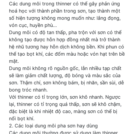
Các dung môi trong thinner có thể gây phản ứng
hoá học với thành phần trong sơn, tạo thành một
số hiện tượng không mong muốn như: lắng đọng,
vón cục, huyền phù…
Dung môi có độ tan thấp, pha trộn với sơn có thể
không tạo được hỗn hợp đồng nhất mà trở thành
hệ nhũ tương hay hỗn dịch không bền. Khi phun có
thể tạo bọt khí, các đốm màu hoặc vón hạt trên bề
mặt.
Dung môi không rõ nguồn gốc, lẫn nhiều tạp chất
sẽ làm giảm chất lượng, độ bóng và màu sắc của
sơn. Thậm chí, sơn không bám, bị nhăn, sần sùi, dễ
bong tróc nhanh.
Với thinner có tỉ trọng lớn, sơn khô nhanh. Ngược
lại, thinner có tỉ trọng quá thấp, sơn sẽ khô chậm,
đặc biệt là khi nhiệt độ cao, màng sơn có thể bị
nổi bọt khí.
2. Các loại dung môi pha sơn hay dùng
Các dung môi thường được sử dụng làm thinner