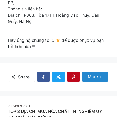
PP,…
Thông tin liên hệ:
Địa chỉ: P303, Tòa 17T1, Hoàng Đạo Thúy, Cầu
Giấy, Hà Nội
Hãy ủng hộ chúng tôi 5
để được phục vụ bạn
tốt hơn nữa !!!
Share
More +
Share
Share
Share
Share
More
on
on
on
Facebook
Twitter
Pinterest
Post
PREVIOUS POST
TOP 3 ĐỊA CHỈ MUA HÓA CHẤT THÍ NGHIỆM UY
navigation