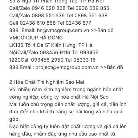
Số 8 Ngõ 111 Phan Trọng Tuệ, TP Hà Nội
Call/Zalo 0946 020 868 Tel 0936 089 855
Call/Zalo 0898 551 636 Tel 0898 551 638
Call 02438 610 888 Tel 02436 877
888 Email: hn@vmcgroup.com.vn >>Bản đồ
VMCGROUP HÀ ĐÔNG
LK135 Tổ 4 Đa Sĩ Kiến Hưng, TP Hà
NộiCall/Zalo 093456 9116 Tel 093456
1220Call 093456 2950 Tel 08333 16
888 Email: project@vmcgroup.com.vn >>Bản đồ
2.Hóa Chất Thí Nghiệm Sao Mai
Với nhiều năm kinh nghiệm trong ngành hóa chất
công nghiệp, công ty hóa chất Hà Nội Sao
Mai luôn chú trọng đến chất lượng, giá cả, tiện ích,
đưa đến cho khách hàng sự hài lòng và hiệu quả
góp.
Đặc biệt công ty luôn đặt chất lượng và giá cả lên
hàng đầu, nhằm đáp ứng nhu cầu cao nhất từ