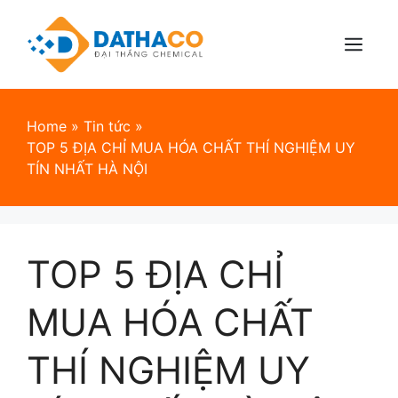
Skip
to
content
Menu
Home
»
Tin tức
»
TOP 5 ĐỊA CHỈ MUA HÓA CHẤT THÍ NGHIỆM UY
TÍN NHẤT HÀ NỘI
TOP 5 ĐỊA CHỈ
MUA HÓA CHẤT
THÍ NGHIỆM UY