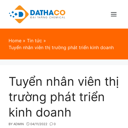
Skip
to
content
Menu
Home
»
Tin tức
»
Tuyển nhân viên thị trường phát triển kinh doanh
Tuyển nhân viên thị
trường phát triển
kinh doanh
BY
ADMIN
04/11/2022
0