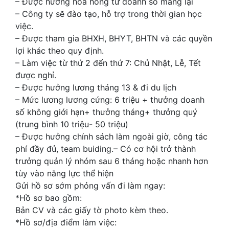
– Được hưởng hoa hồng từ doanh số mang lại
– Công ty sẽ đào tạo, hỗ trợ trong thời gian học
việc.
– Được tham gia BHXH, BHYT, BHTN và các quyền
lợi khác theo quy định.
– Làm việc từ thứ 2 đến thứ 7: Chủ Nhật, Lễ, Tết
được nghỉ.
– Được hưởng lương tháng 13 & đi du lịch
– Mức lương lương cứng: 6 triệu + thưởng doanh
số không giới hạn+ thưởng tháng+ thưởng quý
(trung bình 10 triệu- 50 triệu)
– Được hưởng chính sách làm ngoài giờ, công tác
phí đầy đủ, team buiding.– Có cơ hội trở thành
trưởng quản lý nhóm sau 6 tháng hoặc nhanh hơn
tùy vào năng lực thể hiện
Gửi hồ sơ sớm phỏng vấn đi làm ngay:
*Hồ sơ bao gồm:
Bản CV và các giấy tờ photo kèm theo.
*Hồ sơ/địa điểm làm việc: