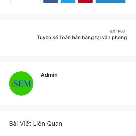
Share
Share
Share
More
on
on
on
Facebook
Twitter
Pinterest
Post
NEXT POST
Tuyển kế Toán bán hàng tại văn phòng
navigation
Admin
Bài Viết Liên Quan