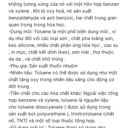
không tương xứng của nó với một hỗn hợp benzen
và xylene . Khi bị oxy hoá, nó sản xuất
benzaldehyde và axit benzoic, hai chất trung gian
quan trọng trong hóa học.
-Dung môi: Toluene là một phổ biến dung môi , ví
dụ như đối với các loại sơn , chất pha loãng sơn,
keo silicone, nhiều chất phản ứng hóa học , cao su
, in mực, chất kết dính (keo), sơn mài , thợ thuộc
da da , và chất khử trùng .
-Phụ gia: Sản xuất thuốc nhuộm
-Nhiên liệu: Toluene có thể được sử dụng như một
chất tăng oxy trong nhiên liệu xăng cho động cơ
đốt trong .
-Tiền chất cho các hóa chất khác: Ngoài việc tổng
hợp benzene và xylene, toluene là nguyên liệu
cho toluene diisocyanate ( được sử dụng trong
sản xuất bọt polyurethane ), trinitrotoluene (chất
nổ, TNT) và một số loại thuốc tổng hợp.
-Sử dụng giải trí : Toluene được sử dụng như