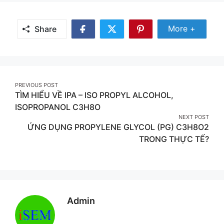
Share
More +
Share
Share
Share
Share
More
on
on
on
Facebook
Twitter
Pinterest
Post
PREVIOUS POST
TÌM HIỂU VỀ IPA – ISO PROPYL ALCOHOL,
navigation
ISOPROPANOL C3H8O
NEXT POST
ỨNG DỤNG PROPYLENE GLYCOL (PG) C3H8O2
TRONG THỰC TẾ?
Admin