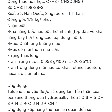
Công thức hóa học: C7H8 ( CH3C6H5 )
Số CAS: [108-88-3]
Xuất xứ: Hàn Quốc, Singapore, Thái Lan.
Đóng gói: 179 kg/ phuy
Nhận biết:
-Khả năng bốc hơi: bốc hơi nhanh (top đầu về khả
năng bay hơi trong các loại dung môi ).
-Màu: Chất lỏng không màu
-Mùi: có mùi thơm như sơn.
-Trạng thái: lỏng.
-Tan Trong nước: 0,053 g/100 mL (20-25°C).
-Tan trong dung môi hữu cơ khác: etanol, aceton,
hexan, diclometan…
Ứng dụng:
Toluene chủ yếu được sử dụng làm tiền thân của
benzene thông qua hydrodealkyl hóa : C 6 H 5 CH
3 + H 2 → C 6 H 6 + CH 4
Ứng dụng xếp hạng thứ hai liên quan đến sự