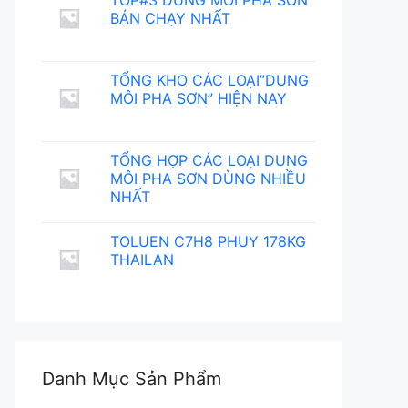
TOP#3 DUNG MÔI PHA SƠN
BÁN CHẠY NHẤT
TỔNG KHO CÁC LOẠI”DUNG
MÔI PHA SƠN” HIỆN NAY
TỔNG HỢP CÁC LOẠI DUNG
MÔI PHA SƠN DÙNG NHIỀU
NHẤT
TOLUEN C7H8 PHUY 178KG
THAILAN
Danh Mục Sản Phẩm