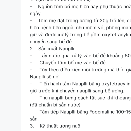
– Nguồn tôm bố mẹ hiện nay phụ thuộc hoàn
ngày.
– Tôm mẹ đạt trọng lượng từ 20g trở lên, có
hiện bệnh bên ngoài như mềm vỏ, phồng mang
giữ và đươc xử lý trong bể gồm oxytetracylin
chuyển sang bể đẻ.
2. Sản xuất Nauplli
– Lấy nước qua xử lý vào bể đẻ khoảng 50
– Chuyển tôm bố mẹ vào bể đẻ.
– Tùy theo điều kiện môi trường mà thời gian
Nauplli sẽ nở.
– Tiến hành tắm Nauplli bằng oxytetracyline 
giờ trước khi chuyển nauplli sang bể ương.
– Thu nauplli bừng cách tắt sục khí khoảng 
(đã chuẩn bị sẵn nước)
– Tắm tiếp Nauplli bằng Foocmaline 100-15
sẵn.
3. Kỹ thuật ương nuôi