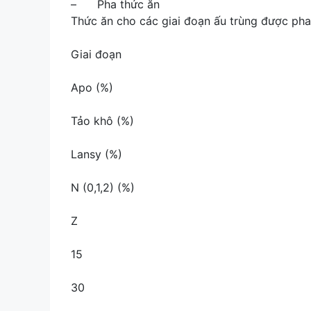
– Pha thức ăn
Thức ăn cho các giai đoạn ấu trùng được pha
Giai đoạn
Apo (%)
Tảo khô (%)
Lansy (%)
N (0,1,2) (%)
Z
15
30