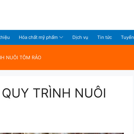
thiệu
Hóa chất mỹ phẩm
Dịch vụ
Tin tức
Tuyển
NH NUÔI TÔM RẢO
 QUY TRÌNH NUÔI