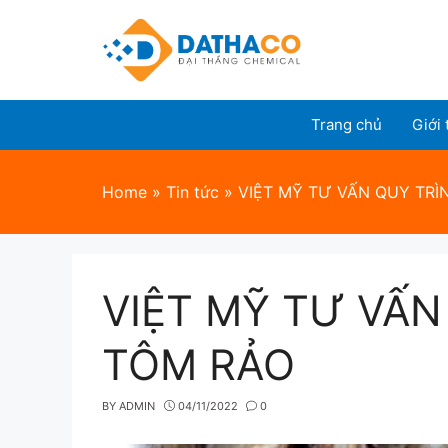
Skip
to
content
Trang chủ
Giới 
Home
»
Tin tức
»
VIỆT MỸ TƯ VẤN QUY TRÌ
VIỆT MỸ TƯ VẤN
TÔM RẢO
BY
ADMIN
04/11/2022
0