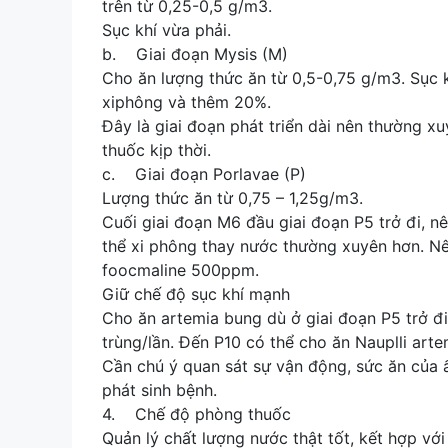
trên từ 0,25-0,5 g/m3.
Sục khí vừa phải.
b. Giai đoạn Mysis (M)
Cho ăn lượng thức ăn từ 0,5-0,75 g/m3. Sục k
xiphông và thêm 20%.
Đây là giai đoạn phát triển dài nên thường xu
thuốc kịp thời.
c. Giai đoạn Porlavae (P)
Lượng thức ăn từ 0,75 – 1,25g/m3.
Cuối giai đoạn M6 đầu giai đoạn P5 trở đi, 
thể xi phông thay nước thường xuyên hơn. N
foocmaline 500ppm.
Giữ chế độ sục khí mạnh
Cho ăn artemia bung dù ở giai đoạn P5 trở đi
trùng/lần. Đến P10 có thể cho ăn Nauplli arte
Cần chú ý quan sát sự vận động, sức ăn của ấ
phát sinh bệnh.
4. Chế độ phòng thuốc
Quản lý chất lượng nước thật tốt, kết hợp vớ