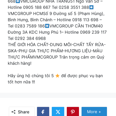
668
VMCGROUP NHA TRANG51 Ngô Văn Sở –
Hotline 0905 188 667 Tel 0258 3551 388
VMCGROUP HCMSố 9 Đường số 5 (Phạm Hùng),
Bình Hưng, Bình Chánh – Hotline 0918 113 698 –
Tel 0283 7589 186
VMCGROUP CẦN THƠM40
Đường 3A KDC Hưng Phú 1– Hotline 0969 239 117
Tel 0292 384 6968
THẾ GIỚI HÓA CHẤT-DUNG MÔI-CHẤT TẨY RỬA-
SIKA-PHỤ GIA THỰC PHẨM-HƯƠNG LIỆU-MÀU
THỰC PHẨMVMCGROUP Trân trọng cảm ơn Quý
khách hàng!
Hãy ủng hộ chúng tôi 5
để được phục vụ bạn
tốt hơn nữa !!!
Share
More +
Share
Share
Share
Share