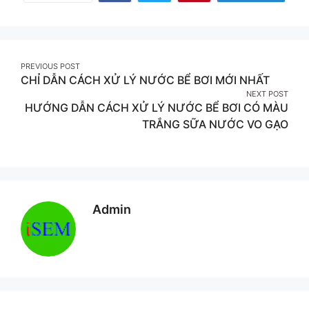
More
on
on
on
Facebook
Twitter
Pinterest
Post
PREVIOUS POST
CHỈ DẪN CÁCH XỬ LÝ NƯỚC BỂ BƠI MỚI NHẤT
navigation
NEXT POST
HƯỚNG DẪN CÁCH XỬ LÝ NƯỚC BỂ BƠI CÓ MÀU
TRẮNG SỮA NƯỚC VO GẠO
Admin