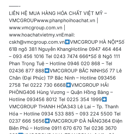
——-
LIÊN HỆ MUA HÀNG HÓA CHẤT VIỆT MỸ –
VMCGROUPwww.phanphoihoachat.vn |
www.vmcgroup.com.vn |
www.hoachatvietmy.vnEmail:
cskh@vmcgroup.com.vn
VMCGROUP HÀ NỘI*Số
61B ngõ 381 Nguyễn KhangHotline 0947 464 464
– 093 456 1016 Tel 0243 7474 666*Số 8 Ngõ 111
Phan Trọng Tuệ – Hotline 0946 020 868 – Tel
02436 877 888
VMCGROUP BẮC NINHSố 77 Lê
Chân (Đại Phúc) TP Bắc Ninh – Hotline 093456
2758 Tel 0222 730 6668
VMCGROUP HẢI
PHÒNG406 Hùng Vương – Quận Hồng Bàng –
Hotline 093456 8012 Tel 0225 354 1999
VMCGROUP THANH HÓA343 Lê Lai – Tp. Thanh
Hóa – Hotline 0934 533 885 – 093 224 5500 Tel
0237 666 5656
VMCGROUP ĐÀ NẴNG364 Điện
Biên Phủ – Hotline 0911 670 670 Tel 0236 3670