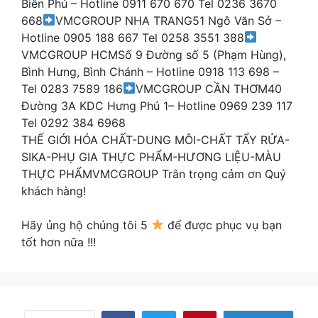
Biên Phủ – Hotline 0911 670 670 Tel 0236 3670
668
VMCGROUP NHA TRANG51 Ngô Văn Sở –
Hotline 0905 188 667 Tel 0258 3551 388
VMCGROUP HCMSố 9 Đường số 5 (Phạm Hùng),
Bình Hưng, Bình Chánh – Hotline 0918 113 698 –
Tel 0283 7589 186
VMCGROUP CẦN THƠM40
Đường 3A KDC Hưng Phú 1– Hotline 0969 239 117
Tel 0292 384 6968
THẾ GIỚI HÓA CHẤT-DUNG MÔI-CHẤT TẨY RỬA-
SIKA-PHỤ GIA THỰC PHẨM-HƯƠNG LIỆU-MÀU
THỰC PHẨMVMCGROUP Trân trọng cảm ơn Quý
khách hàng!
Hãy ủng hộ chúng tôi 5
để được phục vụ bạn
tốt hơn nữa !!!