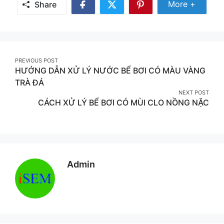
Share
More +
Share
Share
Share
Share
More
on
on
on
Facebook
Twitter
Pinterest
Post
PREVIOUS POST
HƯỚNG DẪN XỬ LÝ NƯỚC BỂ BƠI CÓ MÀU VÀNG
navigation
TRÀ ĐÁ
NEXT POST
CÁCH XỬ LÝ BỂ BƠI CÓ MÙI CLO NỒNG NẶC
Admin