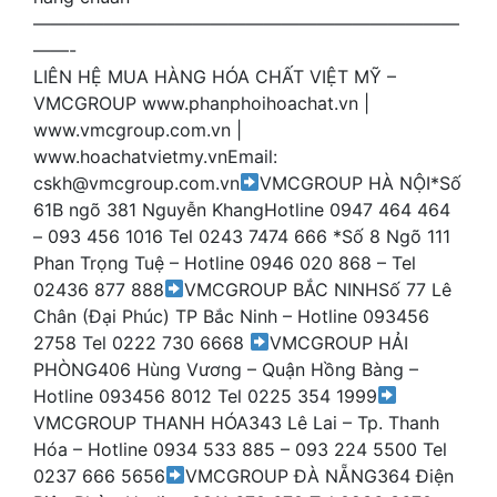
————————————————————————
——-
LIÊN HỆ MUA HÀNG HÓA CHẤT VIỆT MỸ –
VMCGROUP www.phanphoihoachat.vn |
www.vmcgroup.com.vn |
www.hoachatvietmy.vnEmail:
cskh@vmcgroup.com.vn
VMCGROUP HÀ NỘI*Số
61B ngõ 381 Nguyễn KhangHotline 0947 464 464
– 093 456 1016 Tel 0243 7474 666 *Số 8 Ngõ 111
Phan Trọng Tuệ – Hotline 0946 020 868 – Tel
02436 877 888
VMCGROUP BẮC NINHSố 77 Lê
Chân (Đại Phúc) TP Bắc Ninh – Hotline 093456
2758 Tel 0222 730 6668
VMCGROUP HẢI
PHÒNG406 Hùng Vương – Quận Hồng Bàng –
Hotline 093456 8012 Tel 0225 354 1999
VMCGROUP THANH HÓA343 Lê Lai – Tp. Thanh
Hóa – Hotline 0934 533 885 – 093 224 5500 Tel
0237 666 5656
VMCGROUP ĐÀ NẴNG364 Điện