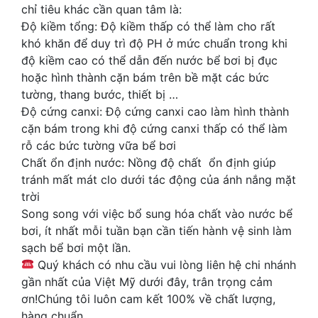
chỉ tiêu khác cần quan tâm là:
Độ kiềm tổng: Độ kiềm thấp có thể làm cho rất
khó khăn để duy trì độ PH ở mức chuẩn trong khi
độ kiềm cao có thể dẫn đến nước bể bơi bị đục
hoặc hình thành cặn bám trên bề mặt các bức
tường, thang bước, thiết bị …
Độ cứng canxi: Độ cứng canxi cao làm hình thành
cặn bám trong khi độ cứng canxi thấp có thể làm
rỗ các bức tường vữa bể bơi
Chất ổn định nước: Nồng độ chất ổn định giúp
tránh mất mát clo dưới tác động của ánh nắng mặt
trời
Song song với việc bổ sung hóa chất vào nước bể
bơi, ít nhất mỗi tuần bạn cần tiến hành vệ sinh làm
sạch bể bơi một lần.
Quý khách có nhu cầu vui lòng liên hệ chi nhánh
gần nhất của Việt Mỹ dưới đây, trân trọng cảm
ơn!Chúng tôi luôn cam kết 100% về chất lượng,
hàng chuẩn