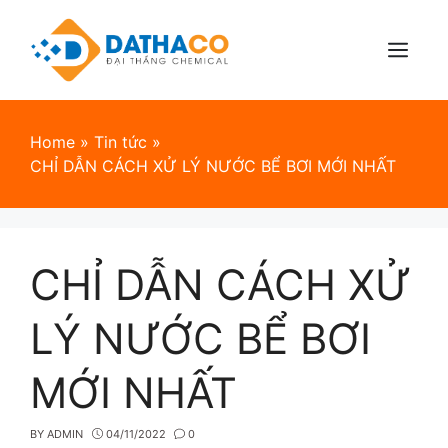
Skip
to
content
Menu
Home
»
Tin tức
»
CHỈ DẪN CÁCH XỬ LÝ NƯỚC BỂ BƠI MỚI NHẤT
CHỈ DẪN CÁCH XỬ
LÝ NƯỚC BỂ BƠI
MỚI NHẤT
BY
ADMIN
04/11/2022
0