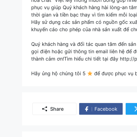
hóa chất” Việt Mỹ mong muốn đóng góp nhiề
phục vụ giúp Quý khách hàng hài lòng-an tâm 
thời gian và tiền bạc thay vì tìm kiếm mỗi lo
Hãy sử dụng các sản phẩm có nguồn gốc xuất 
khuyến cáo cho phép của nhà sản xuất để ch
Quý khách hàng và đối tác quan tâm đến sản
gọi điện hoặc gửi thông tin email liên hệ để
thành cảm ơn!Tìm hiểu chi tiết tại đây http:
Hãy ủng hộ chúng tôi 5
để được phục vụ bạ
Share
Facebook
Share
on
Facebook