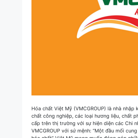
Hóa chất Việt Mỹ (VMCGROUP) là nhà nhập k
chất công nghiệp, các loại hương liệu, chất 
cấp trên thị trường với sự hiện diện các Chi 
VMCGROUP với sứ mệnh: “Một đầu mối cung c