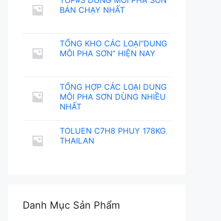
TOP#3 DUNG MÔI PHA SƠN
BÁN CHẠY NHẤT
TỔNG KHO CÁC LOẠI”DUNG
MÔI PHA SƠN” HIỆN NAY
TỔNG HỢP CÁC LOẠI DUNG
MÔI PHA SƠN DÙNG NHIỀU
NHẤT
TOLUEN C7H8 PHUY 178KG
THAILAN
Danh Mục Sản Phẩm