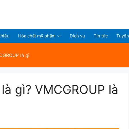
thiệu
Hóa chất mỹ phẩm
Dịch vụ
Tin tức
Tuyển
MCGROUP là gì
ỹ là gì? VMCGROUP là