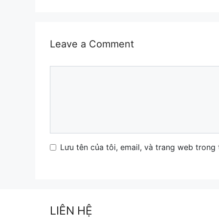
Leave a Comment
Comment
Name
Email
Website
Lưu tên của tôi, email, và trang web trong 
LIÊN HỆ