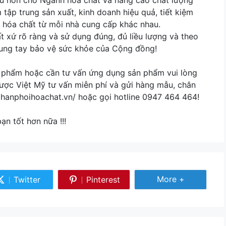
u hơn cho Ngành hóa chất và nâng cao chất lượng
tập trung sản xuất, kinh doanh hiệu quả, tiết kiệm
ại hóa chất từ mỗi nhà cung cấp khác nhau.
xứ rõ ràng và sử dụng đúng, đủ liều lượng và theo
ung tay bảo vệ sức khỏe của Cộng đồng!
 phẩm hoặc cần tư vấn ứng dụng sản phẩm vui lòng
 được Việt Mỹ tư vấn miễn phí và gửi hàng mẫu, chân
//phanphoihoachat.vn/ hoặc gọi hotline 0947 464 464!
n tốt hơn nữa !!!
Share
More +
Twitter
Pinterest
Share
Share
More
on
on
Twitter
Pinterest