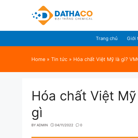
Skip
to
content
Trang chủ
Giới 
Home
»
Tin tức
»
Hóa chất Việt Mỹ là gì? V
Hóa chất Việt M
gì
BY
ADMIN
04/11/2022
0