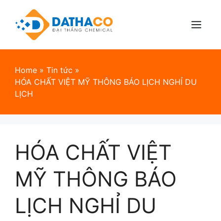
Skip
to
content
Menu
Home
»
Tin tức
»
HÓA CHẤT VIỆT MỸ THÔNG BÁO LỊCH NGHỈ DU
LỊCH
HÓA CHẤT VIỆT
MỸ THÔNG BÁO
LỊCH NGHỈ DU