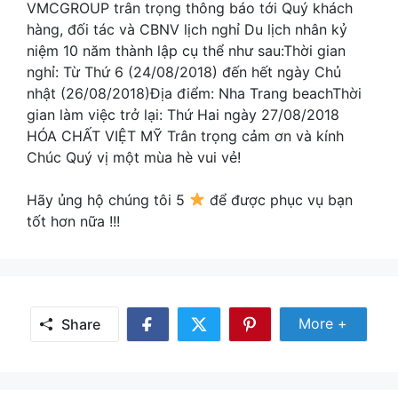
VMCGROUP trân trọng thông báo tới Quý khách
hàng, đối tác và CBNV lịch nghỉ Du lịch nhân kỷ
niệm 10 năm thành lập cụ thể như sau:Thời gian
nghỉ: Từ Thứ 6 (24/08/2018) đến hết ngày Chủ
nhật (26/08/2018)Địa điểm: Nha Trang beachThời
gian làm việc trở lại: Thứ Hai ngày 27/08/2018
HÓA CHẤT VIỆT MỸ Trân trọng cảm ơn và kính
Chúc Quý vị một mùa hè vui vẻ!
Hãy ủng hộ chúng tôi 5
để được phục vụ bạn
tốt hơn nữa !!!
Share
More +
Share
Share
Share
Share
More
on
on
on
Facebook
Twitter
Pinterest