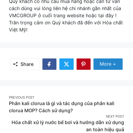
Quý khách có nhu cầu mua hàng hoặc cần tư vấn
cách dùng vui lòng liên hệ chi nhánh gần nhất của
VMCGROUP ở cuối trang website hoặc tại đây !
Trân trọng cảm ơn Quý khách đã đến với Hóa chất
Việt Mỹ!
Share
More +
Share
Share
Share
Share
More
on
on
on
Facebook
Twitter
Pinterest
Post
PREVIOUS POST
Phân kali clorua là gì và tác dụng của phân kali
navigation
clorua MOP? Cách sử dụng?
NEXT POST
Hóa chất xử lý nước bể bơi và hướng dẫn xử dụng
an toàn hiệu quả