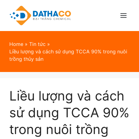
Skip
to
content
Menu
Home
»
Tin tức
»
Liều lượng và cách sử dụng TCCA 90% trong nuôi
trồng thủy sản
Liều lượng và cách
sử dụng TCCA 90%
trong nuôi trồng