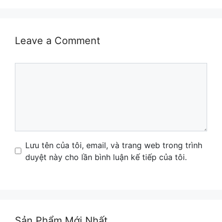
Leave a Comment
Comment
Name
Email
Website
Lưu tên của tôi, email, và trang web trong trình
duyệt này cho lần bình luận kế tiếp của tôi.
Sản Phẩm Mới Nhất