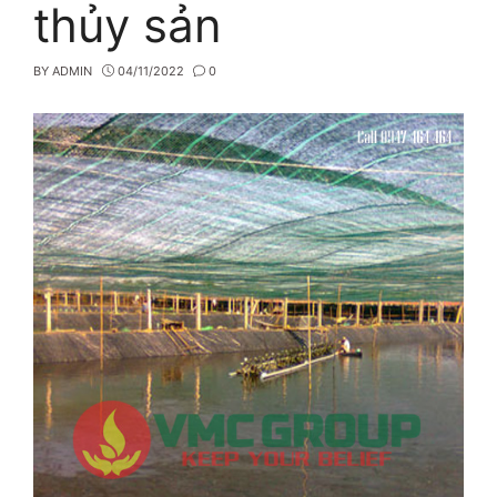
thủy sản
BY
ADMIN
04/11/2022
0