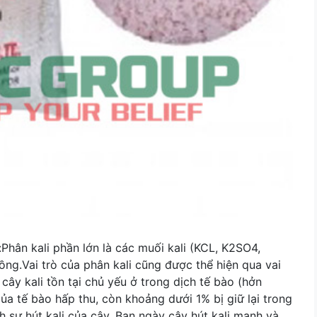
:Phân kali phần lớn là các muối kali (KCL, K2SO4,
g.Vai trò của phân kali cũng được thể hiện qua vai
 cây kali tồn tại chủ yếu ở trong dịch tế bào (hởn
a tế bào hấp thu, còn khoảng dưới 1% bị giữ lại trong
h sự hút kali của cây. Ban ngày cây hút kali mạnh và