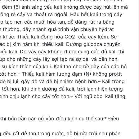
n đêm tối ánh sáng yếu kali không được cây hút lên mà
ng rễ cây và thoát ra ngoài. Hầu hết kali trong cây
cơ tạo nên các muối hòa tan, dễ dàng rút ra bằng
h thường, đẩy nhanh quá trình vận chuyển hydrat
n khác. Thiếu kali đồng hóa CO2 của cây kém. Sự
c bị kìm hãm khi thiếu kali. Đường glucoza chuyển
iếu kali. Do vậy cây không được cung cấp đủ kali thì
úp cho những cây lấy sợi tạo ra sợ dài và bền hơn.
ự kích thích của kali. Kali tạo cho bề dày của các bó
t hơn.– Thiếu kali hàm lượng đạm (N) không protit
 dễ bị lụi, gãy đổ và dễ bị nhiễm bệnh hơn.– Kali trong
ốt hơn. Khi dinh dưỡng đủ kali, trời lạnh hiện tượng
nh chịu lạnh cho cây tốt hơn.– Với ngũ cốc, kali tăng
khi bón cần căn cứ vào điều kiện cụ thể sau:* Điều
 đều rất dễ tan trong nước, dễ bị rửa trôi như phân