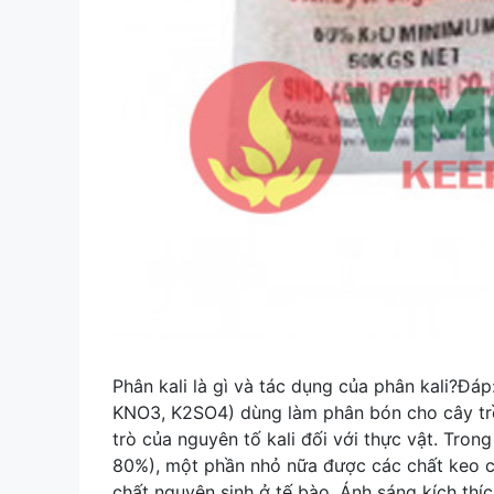
Phân kali là gì và tác dụng của phân kali?Đáp
KNO3, K2SO4) dùng làm phân bón cho cây trồn
trò của nguyên tố kali đối với thực vật. Trong
80%), một phần nhỏ nữa được các chất keo củ
chất nguyên sinh ở tế bào. Ánh sáng kích thíc