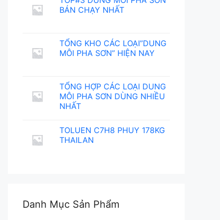
TOP#3 DUNG MÔI PHA SƠN
BÁN CHẠY NHẤT
TỔNG KHO CÁC LOẠI”DUNG
MÔI PHA SƠN” HIỆN NAY
TỔNG HỢP CÁC LOẠI DUNG
MÔI PHA SƠN DÙNG NHIỀU
NHẤT
TOLUEN C7H8 PHUY 178KG
THAILAN
Danh Mục Sản Phẩm