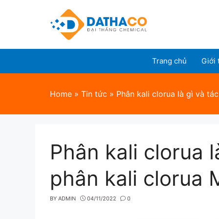
Skip
to
content
Trang chủ
Giới 
Home
»
Tin tức
»
Phân kali clorua là gì và 
Phân kali clorua 
phân kali clorua
BY
ADMIN
04/11/2022
0