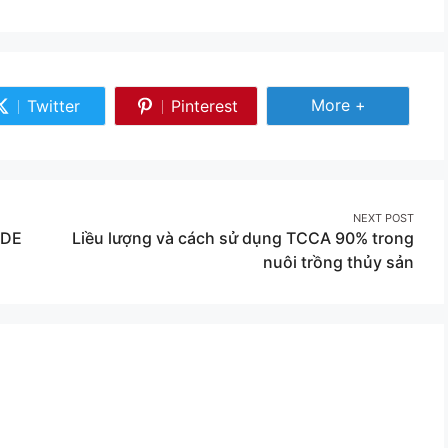
Share
More +
Twitter
Pinterest
Share
Share
More
on
on
Twitter
Pinterest
NEXT POST
IDE
Liều lượng và cách sử dụng TCCA 90% trong
nuôi trồng thủy sản