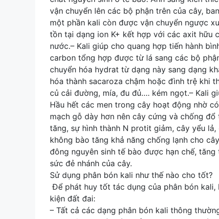
vận chuyển lên các bộ phận trên của cây, ba
một phần kali còn được vận chuyển ngược xuố
tồn tại dạng ion K+ kết hợp với các axit hữu 
nước.– Kali giúp cho quang hợp tiến hành bìn
carbon tổng hợp được từ lá sang các bộ phậ
chuyển hóa hydrat từ dạng này sang dạng khá
hóa thành sacaroza chậm hoặc đình trệ khi th
củ cải đường, mía, đu đủ…. kém ngọt.– Kali gi
Hầu hết các men trong cây hoạt động nhờ có s
mạch gỗ dày hơn nên cây cứng và chống đổ tố
tăng, sự hình thành N protit giảm, cây yểu lả,
không bào tăng khả năng chống lạnh cho cây t
đông nguyên sinh tế bào được hạn chế, tăng tí
sức đẻ nhánh của cây.
Sử dụng phân bón kali như thế nào cho tốt?
Để phát huy tốt tác dụng của phân bón kali, 
kiện đất đai:
– Tất cả các dạng phân bón kali thông thường