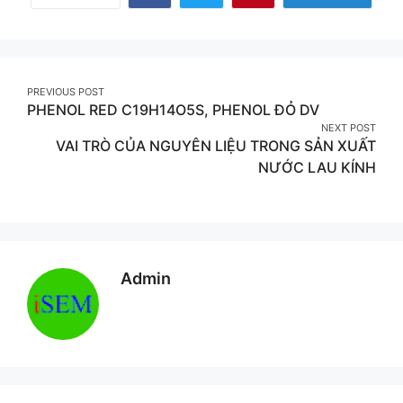
Share
Share
Share
More
on
on
on
Facebook
Twitter
Pinterest
Post
PREVIOUS POST
PHENOL RED C19H14O5S, PHENOL ĐỎ DV
navigation
NEXT POST
VAI TRÒ CỦA NGUYÊN LIỆU TRONG SẢN XUẤT
NƯỚC LAU KÍNH
Admin