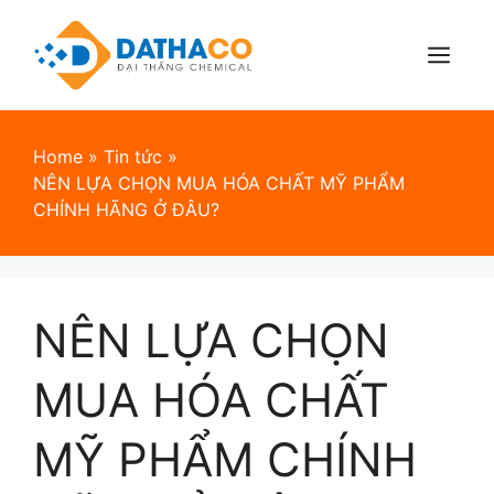
Skip
to
content
Menu
Home
»
Tin tức
»
NÊN LỰA CHỌN MUA HÓA CHẤT MỸ PHẨM
CHÍNH HÃNG Ở ĐÂU?
NÊN LỰA CHỌN
MUA HÓA CHẤT
MỸ PHẨM CHÍNH