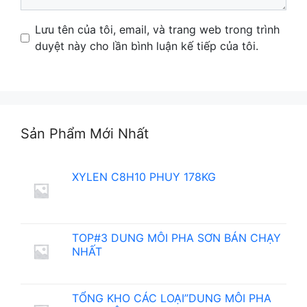
Name
Email
Website
Lưu tên của tôi, email, và trang web trong trình
duyệt này cho lần bình luận kế tiếp của tôi.
Sản Phẩm Mới Nhất
XYLEN C8H10 PHUY 178KG
TOP#3 DUNG MÔI PHA SƠN BÁN CHẠY
NHẤT
TỔNG KHO CÁC LOẠI”DUNG MÔI PHA