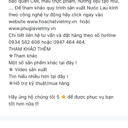
bảo quản CMI, màu thực phẩm, hương liệu tạo mùi,
…. Để tham khảo quy trình sản xuất Nưóc Lau kính
theo công nghệ tự động hãy click ngay vào
website www.hoachatvietmy.vn hoặc
www.phugiavietmy.vn
Chi tiết liên hệ tư vấn và đặt hàng theo số hotline
0934 562 606 hoặc 0947 464 464.
THAM KHẢO THÊM
☆Tham khảo
Một số sản phẩm khác tại đây !
☆ Video sản xuất
Tìm hiểu nhiều hơn tại đây !
☆Hỗ trợ kỹ thuật/mua hàng
Hãy ủng hộ chúng tôi 5
để được phục vụ bạn
tốt hơn nữa !!!