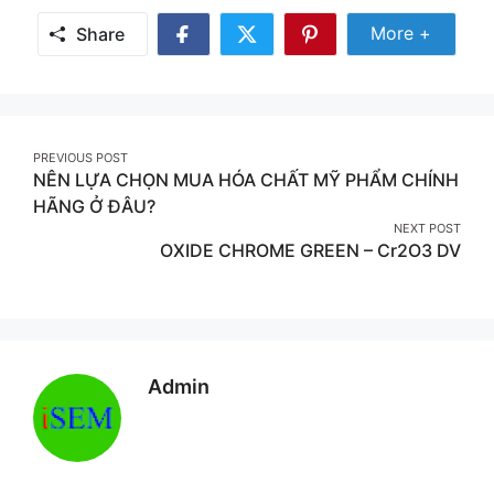
Share
More +
Share
Share
Share
Share
More
on
on
on
Facebook
Twitter
Pinterest
Post
PREVIOUS POST
NÊN LỰA CHỌN MUA HÓA CHẤT MỸ PHẨM CHÍNH
navigation
HÃNG Ở ĐÂU?
NEXT POST
OXIDE CHROME GREEN – Cr2O3 DV
Admin