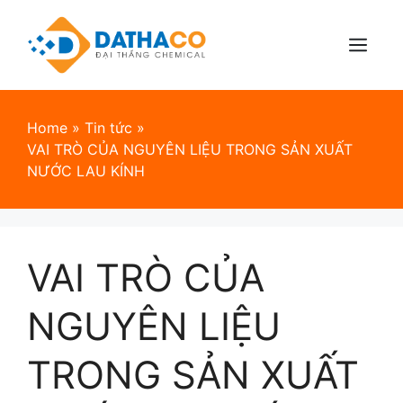
Skip
to
content
Menu
Home
»
Tin tức
»
VAI TRÒ CỦA NGUYÊN LIỆU TRONG SẢN XUẤT
NƯỚC LAU KÍNH
VAI TRÒ CỦA
NGUYÊN LIỆU
TRONG SẢN XUẤT