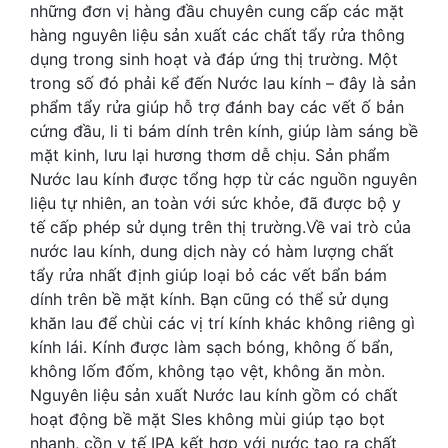
những đơn vị hàng đầu chuyên cung cấp các mặt
hàng nguyên liệu sản xuất các chất tẩy rửa thông
dụng trong sinh hoạt và đáp ứng thị trường. Một
trong số đó phải kể đến Nước lau kính – đây là sản
phẩm tẩy rửa giúp hỗ trợ đánh bay các vết ố bản
cứng đầu, li ti bám dính trên kính, giúp làm sáng bề
mặt kinh, lưu lại hương thơm dễ chịu. Sản phẩm
Nước lau kính được tổng hợp từ các nguồn nguyên
liệu tự nhiên, an toàn với sức khỏe, đã được bộ y
tế cấp phép sử dụng trên thị trường.Về vai trò của
nước lau kính, dung dịch này có hàm lượng chất
tẩy rửa nhất định giúp loại bỏ các vết bẩn bám
dính trên bề mặt kính. Bạn cũng có thể sử dụng
khăn lau để chùi các vị trí kính khác không riêng gì
kính lái. Kính được làm sạch bóng, không ố bẩn,
không lốm đốm, không tạo vệt, không ăn mòn.
Nguyên liệu sản xuất Nước lau kính gồm có chất
hoạt động bề mặt Sles không mùi giúp tạo bọt
nhanh, cồn y tế IPA kết hợp với nước tạo ra chất